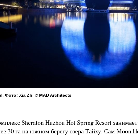
l. Фото: Xia Zhi © MAD Architects
мплекс Sheraton Huzhou Hot Spring Resort занимает
ее 30 га на южном берегу озера Тайху. Сам Moon H