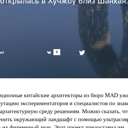
открылась в Хучжоу близ Шанхая
кт
1
ициозные китайские архитекторы из бюро MAD уж
утацию экспериментаторов и специалистов по знак
рхитектурную среду решениям. Можно сказать, чт
енить окружающий ландшафт с помощью ультрасо
их фирменный знак. Этот проект предоставил им