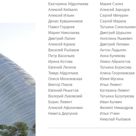
Екатерина Абдуллаева
Мария Салех
Алексей Кибкало
Алексей Зародов
Алексей Ильин
Сергей Мичурин
Денис Кувшинников
Сергей Марков
Павел Гордеев
Татьяна Синельнико
Мария Николаева
Дмитрий Шурыгин
Дмитрий Лапин
Ангелина Яшкевич
Алексей Курков
Дмитрий Липман
Василий Рыбаков
Антон Ладыгин
Петр Васильев
Анна Куликова
Ирина Котова
Левон Айрапетов
Евгений Леонов
Татьяна Борисова
Тимур Абдуллаев
Алина Георгиевская
Олеся Могилевская
Юлия Мусина
Виктор Перов
Илья Левянт
Евгений Решетов
Катерина Левянт
Валерий Лукомский
Татьяна Бузулукова
Борис Левянт
Иван Кычкин
Алексей Афоничкин
Филипп Никандров
Никита Дергунов
Илья Уткин
Николай Рыбаков