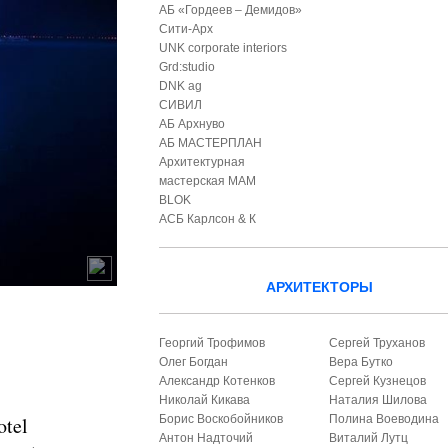
АБ «Гордеев – Демидов»
Сити-Арх
UNK corporate interiors
Grd:studio
DNK ag
СИВИЛ
АБ Архнуво
АБ МАСТЕРПЛАН
Архитектурная
мастерская МАМ
BLOK
АСБ Карлсон & К
АРХИТЕКТОРЫ
Георгий Трофимов
Сергей Труханов
Олег Богдан
Вера Бутко
Александр Котенков
Сергей Кузнецов
Николай Кикава
Наталия Шилова
otel
Борис Воскобойников
Полина Воеводина
Антон Надточий
Виталий Лутц