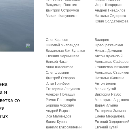
Владимир Плоткин
Игорь Шварцман
Дмитрий Остроумов
Андрей Гнездилов
Михаил Канунников
Наталья Сидорова
Юлия Солдатенкова
Олег Карлсон
Валерия
Николай Миловидов
Преображенская
Владислав Бек-Булатов
Никита Демидов
Евгения Чернышева
Антон Лукомский
Елисей Чакан
Александр Сафаров
Анна Шаленкова
Станислав Михалов
Олег Шурыгин
Александр Стариков
Дмитрий Овчаров
Наталья Жилкина
ена
Илья Гринберг
Антон Белов
Екатерина Ляпунова
Мария Кутай
а и
Алексей Полищук
Виктория Раубо
ветка со
Роман Пономарёв
Маргарита Авдышев
Бориша Чорович
Дарья Ильина
ие
Андрей Вырва
Екатерина Зырина
ных
Иса Магомедов
Елена Мерцалова
Данил Куров
Евгений Задорожни
Данило Вукосавлевич
Евгений Кутай