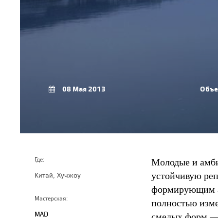
08 Мая 2013
Объе
Молодые и амб
Где:
устойчивую реп
Китай, Хучжоу
формирующим а
Мастерская:
полностью изм
MAD
смелых форм — 