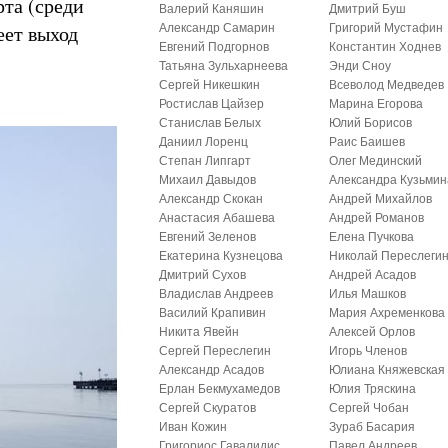
та (среди
Валерий Каняшин
Дмитрий Буш
еет выход
Александр Самарин
Григорий Мустафин
Евгений Подгорнов
Константин Ходнев
Татьяна Зульхарнеева
Энди Сноу
Сергей Никешкин
Всеволод Медведев
Ростислав Цайзер
Марина Егорова
Станислав Белых
Юлий Борисов
Даниил Лоренц
Раис Баишев
Степан Липгарт
Олег Мединский
Михаил Давыдов
Александра Кузьмин
Александр Скокан
Андрей Михайлов
Анастасия Абашева
Андрей Романов
Евгений Зеленов
Елена Пучкова
Екатерина Кузнецова
Николай Переслеги
Дмитрий Сухов
Андрей Асадов
Владислав Андреев
Илья Машков
Василий Крапивин
Мария Ахременкова
Никита Явейн
Алексей Орлов
Сергей Переслегин
Игорь Членов
Александр Асадов
Юлиана Княжевская
Ерлан Бекмухамедов
Юлия Тряскина
Сергей Скуратов
Сергей Чобан
Иван Кожин
Зураб Басария
Григориос Гавалидис
Павел Андреев