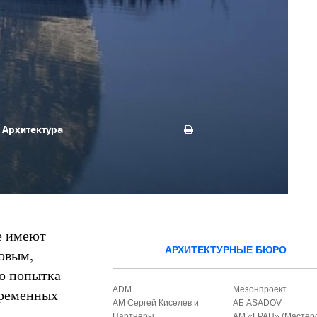
.
Архитектура
е имеют
АРХИТЕКТУРНЫЕ БЮРО
овым,
о попытка
ADM
Мезонпроект
временных
АМ Сергей Киселев и
АБ ASADOV
Партнеры
АМ «ГРАН» (Мастер