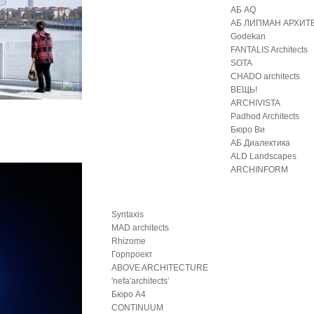
АБ AQ
АБ ЛИПМАН АРХИТ
Godekan
FANTALIS Architects
SOTA
CHADO architects
ВЕЩЬ!
ARCHIVISTA
Padhod Architects
Бюро Ви
АБ Диалектика
ALD Landscapes
ARCHINFORM
Syntaxis
MAD architects
Rhizome
Горпроект
ABOVE ARCHITECTURE
′nefa′architects′
Бюро А4
CONTINUUM