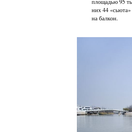
площадью 95 ты
них 44 «сьюта»
на балкон.