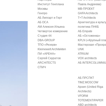
Институт Генплана
Павла Андреева)
Москвы
МВ-ПРОЕКТ
Генпро
GAFA Architects
АБ Липгарт и Герт
T+T Architects
АБ ОСА
Архитектура и культ
АМ Алексея Ильина
политика ПНКБ
Четвертое измерение
АБ Empate
Студия 44
АБ «Остоженка»
DBA-GROUP
KPLN («Крупный пла
ТПО «Резерв»
Мастерская «Прохр
Kleinewelt Architekten
UNK
ПИ «АРЕНА»
ATRIUM
Сергей Скуратов
VOX architects
ARCHITECTS
АБ INTERCOLUMNI
СПИЧ
АБ ПРСПКТ
TIMZ.MOSCOW
Архип (United Riga
Architects)
VFORM
TOTEMENT/PAPER
ABD architects