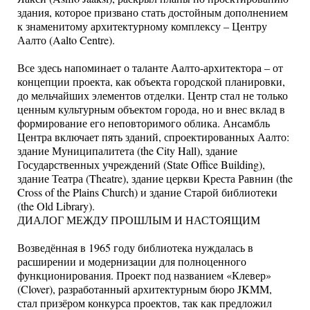
здания, которое призвано стать достойным дополнением
к знаменитому архитектурному комплексу – Центру
Аалто (Aalto Centre).
Все здесь напоминает о таланте Аалто-архитектора – от
концепции проекта, как объекта городской планировки,
до мельчайших элементов отделки. Центр стал не только
ценным культурным объектом города, но и внес вклад в
формирование его неповторимого облика. Ансамбль
Центра включает пять зданий, спроектированных Аалто:
здание Муниципалитета (the City Hall), здание
Государственных учреждений (State Office Building),
здание Театра (Theatre), здание церкви Креста Равнин (the
Cross of the Plains Church) и здание Старой библиотеки
(the Old Library).
ДИАЛОГ МЕЖДУ ПРОШЛЫМ И НАСТОЯЩИМ
Возведённая в 1965 году библиотека нуждалась в
расширении и модернизации для полноценного
функционирования. Проект под названием «Клевер»
(Clover), разработанный архитектурным бюро JKMM,
стал призёром конкурса проектов, так как предложил