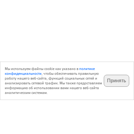
Мы используем файлы cookie как указано в
политике
конфиденциальности
, чтобы обеспечивать правильную
работу нашего веб-сайта, функций социальных сетей и
Принять
анализировать сетевой трафик. Мы также предоставляем
подпишитесь на наш
✕
телеграм @archi_ru
информацию об использовании вами нашего веб-сайта
аналитическим системам.
с 20 июля 1999 г.
Версия для ПК
Пользовательское соглашение
Контакты
Политика конфиденциальности
О нас