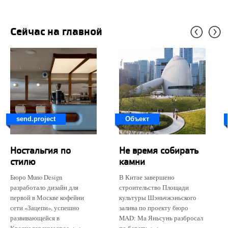
Сейчас на главной
send.project
Объект
Ностальгия по
Не время собирать
стилю
камни
Бюро Muno Design
В Китае завершено
разработало дизайн для
строительство Площади
первой в Москве кофейни
культуры Шэньчжэньского
сети «Зацепи», успешно
залива по проекту бюро
развивающейся в
MAD: Ма Яньсунь разбросал