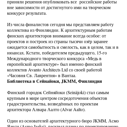
приняли решения опубликовать все российские работы
вне зависимости от достигнутого ими на творческом
конкурсе результата.
Из числа финалистов сегодня мы представляем работу
коллектива из Финляндии. К архитектурным работам
финских архитекторов внимание всегда особое: от
проектов и построек из страны тысячи озёр заранее
ожидается самобытность и смелость, как в целом, так и в
нюансах. Кстати, победителем предыдущего, 15-го
Международного творческого конкурса «Медь в
европейской архитектуре» был именно финский
коллектив Avanto Architects Ltd со своей работой
«Часовня Св. Лаврентия» в Вантаа.
Библиотека в Сейнайоки, JKMM, Финляндия
Финский городок Сейняйоки (Seinäjoki) стал самым
крупным в мире центром сосредоточения объектов
градостроительства, возведённых по проектам
архитектора Алвара Аалто (Alvar Aalto).
Один из основателей архитектурного бюро JKMM, Асмо
Яакси (Asmo Jaaksi), раскрыл планы по проектированию