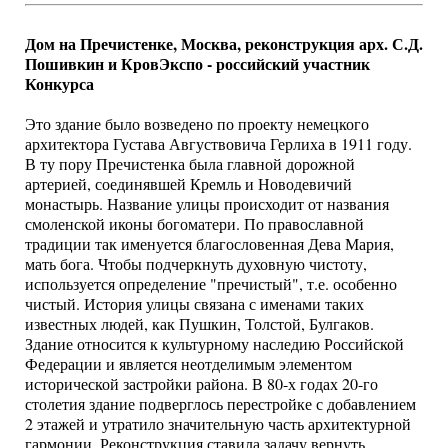
Дом на Пречистенке, Москва, реконструкция арх. С.Д.
Пошивкин и КровЭкспо - российский участник
Конкурса
Это здание было возведено по проекту немецкого
архитектора Густава Августвовича Герлиха в 1911 году.
В ту пору Пречистенка была главной дорожной
артерией, соединявшей Кремль и Новодевичий
монастырь. Название улицы происходит от названия
смоленской иконы богоматери. По православной
традиции так именуется благословенная Дева Мария,
мать бога. Чтобы подчеркнуть духовную чистоту,
используется определение "пречистый", т.е. особенно
чистый. История улицы связана с именами таких
известных людей, как Пушкин, Толстой, Булгаков.
Здание относится к культурному наследию Российской
Федерации и является неотделимым элементом
исторической застройки района. В 80-х годах 20-го
столетия здание подверглось перестройке с добавлением
2 этажей и утратило значительную часть архитектурной
гармонии. Реконструкция ставила задачу вернуть