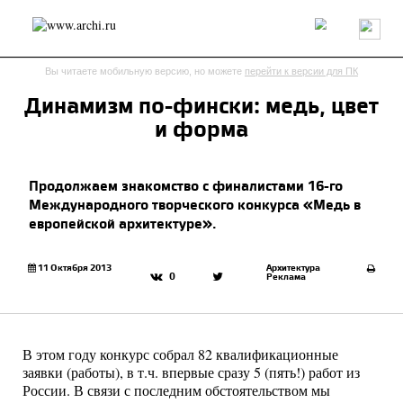
Россия
Мир
Технологии
Интерьер
Пресса
Архитекторы
Вы читаете мобильную версию, но можете
перейти к версии для ПК
Проекты
Конкурсы
События
Книги
Вакансии
Динамизм по-фински: медь, цвет
и форма
send.project
Анонсы конкурсов
Блог
Журнал
Интервью
Исследование
Мнение
Продолжаем знакомство с финалистами 16-го
Обзор
Объект
Результаты конкурса
Международного творческого конкурса «Медь в
Репортаж
Рецензия
Архитектура
Выставка
европейской архитектуре».
Дизайн
Иностранцы в России
Интерьер
Книги
Наследие
Образование
Урбанистика
11 Октября 2013
Архитектура
0
Реклама
Эко
В этом году конкурс собрал 82 квалификационные
заявки (работы), в т.ч. впервые сразу 5 (пять!) работ из
России. В связи с последним обстоятельством мы