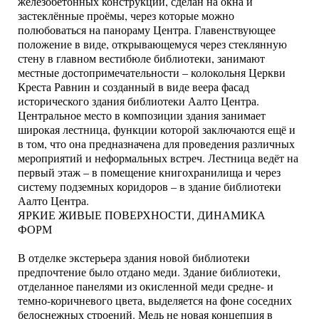
железобетонных конструкций, сделан на окна и
застеклённые проёмы, через которые можно
полюбоваться на панораму Центра. Главенствующее
положение в виде, открывающемуся через стеклянную
стену в главном вестибюле библиотеки, занимают
местные достопримечательности – колокольня Церкви
Креста Равнин и созданный в виде веера фасад
исторического здания библиотеки Аалто Центра.
Центральное место в композиции здания занимает
широкая лестница, функции которой заключаются ещё и
в том, что она предназначена для проведения различных
мероприятий и неформальных встреч. Лестница ведёт на
первый этаж – в помещение книгохранилища и через
систему подземных коридоров – в здание библиотеки
Аалто Центра.
ЯРКИЕ ЖИВЫЕ ПОВЕРХНОСТИ, ДИНАМИКА
ФОРМ
В отделке экстерьера здания новой библиотеки
предпочтение было отдано меди. Здание библиотеки,
отделанное панелями из окисленной меди средне- и
темно-коричневого цвета, выделяется на фоне соседних
белоснежных строений. Медь не новая концепция в