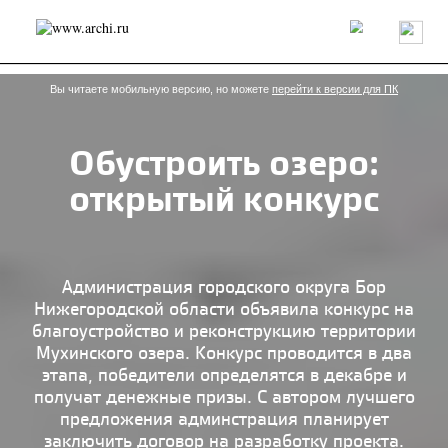
Россия
Мир
Технологии
Интерьер
Пресса
Архитекторы
Проекты
Конкурсы
События
Книги
Вакансии
Вы читаете мобильную версию, но можете
перейти к версии для ПК
Обустроить озеро:
send.project
Анонсы конкурсов
Блог
открытый конкурс
Журнал
Интервью
Исследование
Мнение
Обзор
Объект
Результаты конкурса
Репортаж
Рецензия
Архитектура
Выставка
Дизайн
Иностранцы в России
Интерьер
Администрация городского округа Бор
Книги
Наследие
Образование
Урбанистика
Нижегородской области объявила конкурс на
Эко
благоустройство и реконструкцию территории
Мухинского озера. Конкурс проводится в два
этапа, победители определятся в декабре и
получат денежные призы. С автором лучшего
предложения админстрация планирует
заключить договор на разработку проекта.