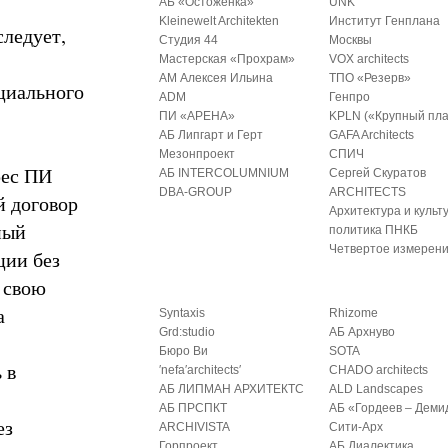
АБ «Остоженка»
UNK
Kleinewelt Architekten
Институт Генплана
ледует,
Студия 44
Москвы
Мастерская «Прохрам»
VOX architects
АМ Алексея Ильина
ТПО «Резерв»
циального
ADM
Генпро
ПИ «АРЕНА»
KPLN («Крупный пла
АБ Липгарт и Герт
GAFA Architects
Мезонпроект
СПИЧ
рес ПИ
АБ INTERCOLUMNIUM
Сергей Скуратов
DBA-GROUP
ARCHITECTS
 договор
Архитектура и культ
ный
политика ПНКБ
Четвертое измерен
ции без
 свою
а
Syntaxis
Rhizome
Grd:studio
АБ Архнуво
Бюро Ви
SOTA
 в
′nefa′architects′
CHADO architects
АБ ЛИПМАН АРХИТЕКТС
ALD Landscapes
АБ ПРСПКТ
АБ «Гордеев – Деми
ез
ARCHIVISTA
Сити-Арх
Горпроект
АБ Диалектика