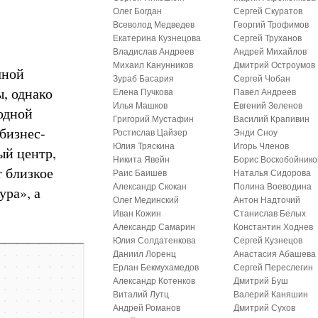
Олег Богдан
Сергей Скуратов
Всеволод Медведев
Георгий Трофимов
Екатерина Кузнецова
Сергей Труханов
Владислав Андреев
Андрей Михайлов
Михаил Канунников
Дмитрий Остроумов
чной
Зураб Басария
Сергей Чобан
, однако
Елена Пучкова
Павел Андреев
Илья Машков
Евгений Зеленов
одной
Григорий Мустафин
Василий Крапивин
бизнес-
Ростислав Цайзер
Энди Сноу
Юлия Тряскина
Игорь Членов
ый центр,
Никита Явейн
Борис Воскобойнико
т близкое
Раис Баишев
Наталья Сидорова
Александр Скокан
Полина Воеводина
ура», а
Олег Мединский
Антон Надточий
Иван Кожин
Станислав Белых
Александр Самарин
Константин Ходнев
Юлия Солдатенкова
Сергей Кузнецов
Даниил Лоренц
Анастасия Абашева
Ерлан Бекмухамедов
Сергей Переслегин
Александр Котенков
Дмитрий Буш
Виталий Лутц
Валерий Каняшин
Андрей Романов
Дмитрий Сухов