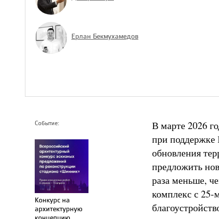
Ерлан Бекмухамедов
В марте 2026 г
Событие:
при поддержке
обновления те
предложить нов
раза меньше, ч
комплекс с 25-
Конкурс на
благоустройств
архитектурную
концепцию