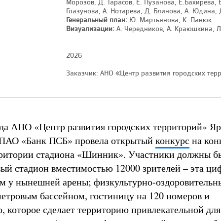
Морозов, Д. Тарасов, Е. Пузанова, Е.Бахирева, В
Глазунова, А. Нотарева, Д. Блинова, А. Юдина, 
Генеральный план:
Ю. Мартьянова, К. Панюк
Визуализации:
А. Чередников, А. Краюшкина, Л
2026
Заказчик: АНО «Центр развития городских терр
ода АНО «Центр развития городских территорий» Яр
 ПАО «Банк ПСБ» провела открытый
конкурс
на кон
рритории стадиона «Шинник». Участники должны б
ый стадион вместимостью 12000 зрителей – эта циф
ем у нынешней арены; физкультурно-оздоровительн
метровым бассейном, гостиницу на 120 номеров и
о, которое сделает территорию привлекательной дл