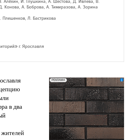
. Алёхин, И. Глушкина, А. Шестова, Д. Ивлева, В.
Д. Конова, А. Боброва, А. Тимиразова, А. Зорина
. Плешенков, Л. Бастрикова
иторий» г. Ярославля
ославля
erid: LatgCAXLX
ООО «ТД БРАЕР»
РЕКЛАМА
цепцию
ыли
ра в два
ый
я жителей