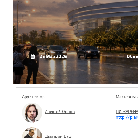
25 Мая 2026
Объе
Архитектор:
Мастерская
Алексей Орлов
ПИ «АРЕН
http://piar
Дмитрий Буш