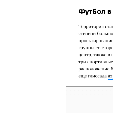
Футбол в
Территория ста
степени большо
проектирование
группы со стор
центр, также в 
три спортивные
расположение б
еще глиссада
аэ