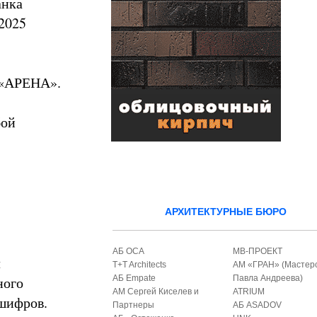
анка
2025
 «АРЕНА».
бой
АРХИТЕКТУРНЫЕ БЮРО
АБ ОСА
МВ-ПРОЕКТ
л
T+T Architects
АМ «ГРАН» (Мастер
ного
АБ Empate
Павла Андреева)
АМ Сергей Киселев и
ATRIUM
 шифров.
Партнеры
АБ ASADOV