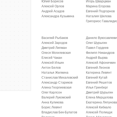
Юлий Борисов
Игорь Шварцман
Алексей Орлов
Марина Егорова
Андрей Асадов
Евгений Подгорнов
Александра Кузьмина
Наталия Шилова
Григориос Гавалиди
Василий Рыбаков
Данило Вукосавлеви
Алексей Зародов
Олег Шурыгин
Дмитрий Липман
Павел Гордеев
Олеся Могилевская
Филипп Никандров
Елисей Чакан
Андрей Вырва
Алексей Ильин
Алексей Афоничкин
Антон Белов
Евгений Леонов
Наталья Жилкина
Катерина Левянт
Станислав Михаловский
Евгений Кутай
Александр Стариков
Евгений Решетов
Алина Георгиевская
Илья Гринберг
Олег Карлсон
Дмитрий Шурыгин
Валерий Лукомский
Елена Мерцалова
Анна Куликова
Екатерина Ляпунов
Борис Левянт
Алексей Кибкало
Владислав Бек-Булатов
Алексей Полищук