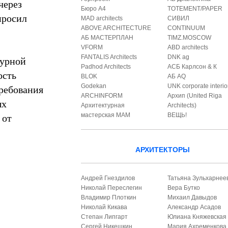
через
Бюро А4
TOTEMENT/PAPER
просил
MAD architects
СИВИЛ
ABOVE ARCHITECTURE
CONTINUUM
АБ МАСТЕРПЛАН
TIMZ.MOSCOW
VFORM
ABD architects
FANTALIS Architects
DNK ag
турной
Padhod Architects
АСБ Карлсон & К
ость
BLOK
АБ AQ
ребования
Godekan
UNK corporate interio
ARCHINFORM
Архип (United Riga
ых
Архитектурная
Architects)
 от
мастерская МАМ
ВЕЩЬ!
АРХИТЕКТОРЫ
Андрей Гнездилов
Татьяна Зульхарнее
Николай Переслегин
Вера Бутко
Владимир Плоткин
Михаил Давыдов
Николай Кикава
Александр Асадов
Степан Липгарт
Юлиана Княжевская
Сергей Никешкин
Мария Ахременкова