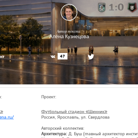
Автор текста:
Алёна Кузнецова
кт
47
:
Проект:
А»
Футбольный стадион «Шинник»
ena.ru/
Россия, Ярославль, ул. Свердлова
Авторский коллектив:
Архитектура:
Д. Буш (главный архитектор инстит