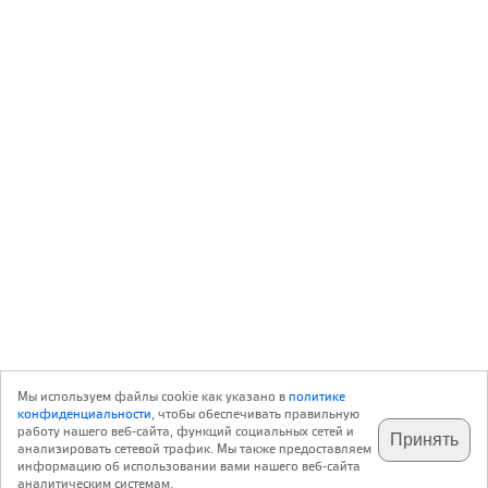
Мы используем файлы cookie как указано в
политике
конфиденциальности
, чтобы обеспечивать правильную
работу нашего веб-сайта, функций социальных сетей и
Принять
анализировать сетевой трафик. Мы также предоставляем
подпишитесь на наш
✕
телеграм @archi_ru
информацию об использовании вами нашего веб-сайта
аналитическим системам.