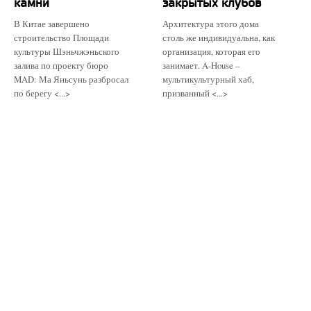
камни
закрытых клубов
В Китае завершено
Архитектура этого дома
строительство Площади
столь же индивидуальна, как
культуры Шэньчжэньского
организация, которая его
залива по проекту бюро
занимает. A-House –
MAD: Ма Яньсунь разбросал
мультикультурный хаб,
по берегу <...>
призванный <...>