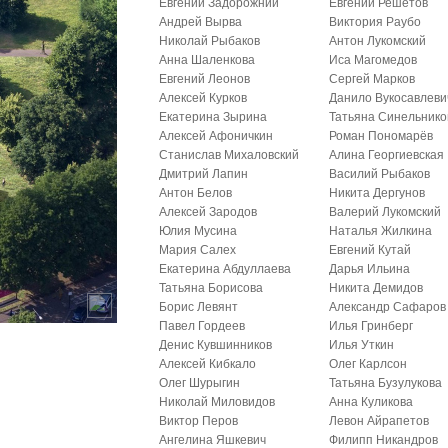
Евгений Задорожний
Евгений Решетов
Андрей Вырва
Виктория Раубо
Николай Рыбаков
Антон Лукомский
Анна Шаленкова
Иса Магомедов
Евгений Леонов
Сергей Марков
Алексей Курков
Данило Вукосавлеви
Екатерина Зырина
Татьяна Синельнико
Алексей Афоничкин
Роман Пономарёв
Станислав Михаловский
Алина Георгиевская
Дмитрий Лапин
Василий Рыбаков
Антон Белов
Никита Дергунов
Алексей Зародов
Валерий Лукомский
Юлия Мусина
Наталья Жилкина
Мария Салех
Евгений Кутай
Екатерина Абдуллаева
Дарья Ильина
Татьяна Борисова
Никита Демидов
Борис Левянт
Александр Сафаров
Павел Гордеев
Илья Гринберг
Денис Кувшинников
Илья Уткин
Алексей Кибкало
Олег Карлсон
Олег Шурыгин
Татьяна Бузулукова
Николай Миловидов
Анна Куликова
Виктор Перов
Левон Айрапетов
Ангелина Яшкевич
Филипп Никандров