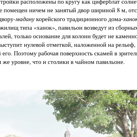
стройки расположены по кругу как циферблат солн
тре помещен ничем не занятый двор шириной 8 м, о
двору-
мадану
корейского традиционного дома-
хано
 жилищ типа «ханок», павильон возведут из сборны
лей, только основание для колонн будет не каменно
выступит нулевой отметкой, наложенной на рельеф, 
его. Поэтому рабочая поверхность скамей в зрител
 же уровне, что и столики в чайном павильоне.