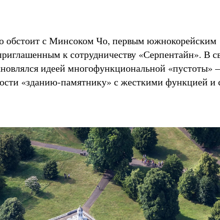
ло обстоит с Минсоком Чо, первым южнокорейским
приглашенным к сотрудничеству «Серпентайн». В с
хновлялся идеей многофункциональной «пустоты» –
ости «зданию-памятнику» с жесткими функцией и 