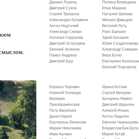
Даниил Лоренц
Полина Воеводина
Дмитрий Сухов
Илья Машков
Сергей Труханов
Наталия Шилова
Александра Кузьмина
Михаил Давыдов
Антон Надточий
Виталий Лутц
Александр Скокан
Раис Баишев
воем
Наталья Сидорова
Зураб Басария
Дмитрий Остроумов
Юлия Солдатенкова
Евгений Зеленов
Александр Самарин
смыслом.
Павел Андреев
Вера Бутко
Дмитрий Буш
Екатерина Кузнецов
Евгений Подгорнов
Бориша Чорович
Ирина Котова
Алексей Полищук
Сергей Мичурин
Валерия
Катерина Левянт
Преображенская
Дмитрий Шурыгин
Петр Васильев
Алексей Ильин
Данил Куров
Антон Ладыгин
Екатерина Ляпунова
Евгения Чернышева
Мария Николаева
Владислав Бек-Була
Иван Кычкин
Мария Кутай