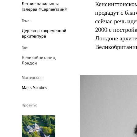
Кенсингтонском 
Летние павильоны
галереи «Серпентайн»
продадут с бла
сейчас речь иде
Тема:
2000 с постройк
Дерево в современной
архитектуре
Лондоне архите
Великобритании
Где:
Великобритания,
Лондон
Мастерская:
Mass Studies
Проекты: