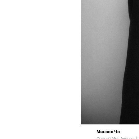
Минсок Чо
Фото © Mok Jungwook