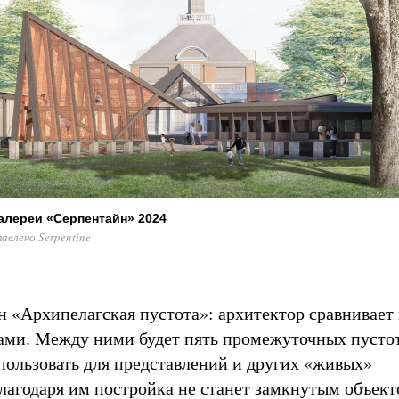
алереи «Серпентайн» 2024
тавлено Serpentine
н «Архипелагская пустота»: архитектор сравнивает 
вами. Между ними будет пять промежуточных пустот
пользовать для представлений и других «живых»
лагодаря им постройка не станет замкнутым объекто