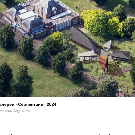
алереи «Серпентайн» 2024
тавлено Serpentine