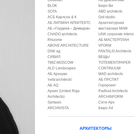
Godekan
АБ Диалектика
BLOK
Бюро Ви
SOTA
ABD architects
АСБ Карлсон & К
Grd:studio
АБ ЛИПМАН АРХИТЕКТС
Архитектурная
АБ «Гордеев – Демидов»
мастерская МАМ
CHADO architects
UNK corporate interio
Rhizome
АБ МАСТЕРПЛАН
ABOVE ARCHITECTURE
VFORM
DNK ag
FANTALIS Architects
СИВИЛ
ВЕЩЬ!
TIMZ.MOSCOW
TOTEMENT/PAPER
ALD Landscapes
CONTINUUM
АБ Архнуво
MAD architects
′nefa′architects′
АБ ПРСПКТ
АБ AQ
Горпроект
Архип (United Riga
Padhod Architects
Architects)
ARCHINFORM
Syntaxis
Сити-Арх
ARCHIVISTA
Бюро А4
АРХИТЕКТОРЫ