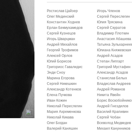
Ростислав Цайзер
Игорь Членов
Олег Мединский
Сергей Переслегин
Константин Ходнев
Юлия Тряскина
Ерлан Бекмухамедов
Сергей Скуратов
Сергей Кузнецов
Владимир Плоткин
Игорь Шварцман
Анастасия Абашева
Андрей Михайлов
Татьяна Зульхарнее
Георгий Трофимов
Юлиана Княжевская
Алексей Орлов
Андрей Асадов
Юлий Борисов
Степан Липгарт
Григориос Гавалидис
Григорий Мустафин
Энди Сноу
Александр Асадов
Марина Егорова
Станислав Белых
Сергей Никешкин
Владислав Андреев
Александр Котенков
Андрей Романов
Елена Пучкова
Никита Явейн
Иван Кожин
Борис Воскобойнико
Николай Переслегин
Андрей Гнездилов
Мария Ахременкова
Василий Крапивин
Николай Кикава
Сергей Чобан
Олег Богдан
Всеволод Медведев
Валерий Каняшин
Михаил Канунников