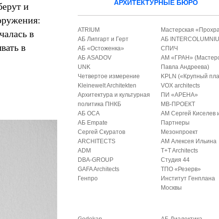
АРХИТЕКТУРНЫЕ БЮРО
берут и
оружения:
ATRIUM
Мастерская «Прохр
чалась в
АБ Липгарт и Герт
АБ INTERCOLUMNI
вать в
АБ «Остоженка»
СПИЧ
АБ ASADOV
АМ «ГРАН» (Мастер
UNK
Павла Андреева)
Четвертое измерение
KPLN («Крупный пла
Kleinewelt Architekten
VOX architects
Архитектура и культурная
ПИ «АРЕНА»
политика ПНКБ
МВ-ПРОЕКТ
АБ ОСА
АМ Сергей Киселев 
АБ Empate
Партнеры
Сергей Скуратов
Мезонпроект
ARCHITECTS
АМ Алексея Ильина
ADM
T+T Architects
DBA-GROUP
Студия 44
GAFA Architects
ТПО «Резерв»
Генпро
Институт Генплана
Москвы