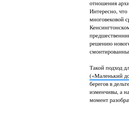
отношения архи
Интересно, что 
многовековой с
Кенсингтонском 
предшественники
решению нового
смонтированным
Такой подход дл
(«Маленький д
берегов в дель
изменчивы, а н
момент разобрат