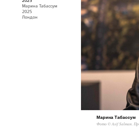
2025
Марина Табассум
2025
Лондон
Марина Табассум
Фото © Asif Salman. Пр