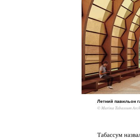
Летний павильон г
© Marina Tabassum Arch
Табассум назвал