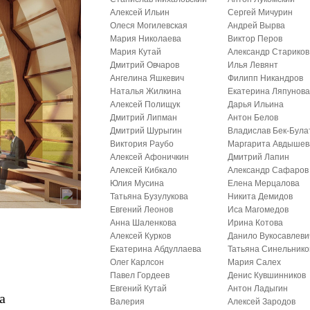
Алексей Ильин
Сергей Мичурин
Олеся Могилевская
Андрей Вырва
Мария Николаева
Виктор Перов
Мария Кутай
Александр Стариков
Дмитрий Овчаров
Илья Левянт
Ангелина Яшкевич
Филипп Никандров
Наталья Жилкина
Екатерина Ляпунов
Алексей Полищук
Дарья Ильина
Дмитрий Липман
Антон Белов
Дмитрий Шурыгин
Владислав Бек-Була
Виктория Раубо
Маргарита Авдышев
Алексей Афоничкин
Дмитрий Лапин
Алексей Кибкало
Александр Сафаров
Юлия Мусина
Елена Мерцалова
Татьяна Бузулукова
Никита Демидов
Евгений Леонов
Иса Магомедов
Анна Шаленкова
Ирина Котова
Алексей Курков
Данило Вукосавлеви
Екатерина Абдуллаева
Татьяна Синельнико
Олег Карлсон
Мария Салех
Павел Гордеев
Денис Кувшинников
Евгений Кутай
Антон Ладыгин
а
Валерия
Алексей Зародов