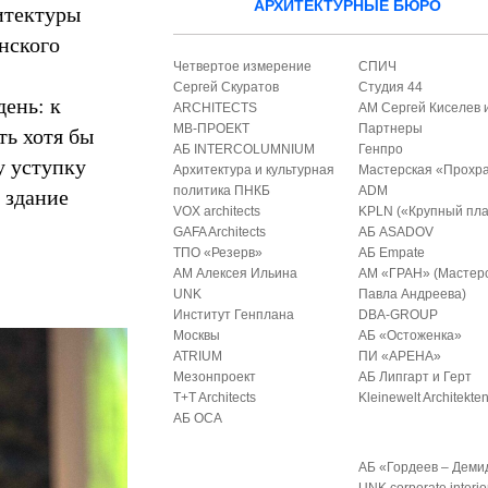
АРХИТЕКТУРНЫЕ БЮРО
итектуры
нского
Четвертое измерение
СПИЧ
Сергей Скуратов
Студия 44
день: к
ARCHITECTS
АМ Сергей Киселев 
ть хотя бы
МВ-ПРОЕКТ
Партнеры
АБ INTERCOLUMNIUM
Генпро
у уступку
Архитектура и культурная
Мастерская «Прохр
о здание
политика ПНКБ
ADM
VOX architects
KPLN («Крупный пла
GAFA Architects
АБ ASADOV
ТПО «Резерв»
АБ Empate
АМ Алексея Ильина
АМ «ГРАН» (Мастер
UNK
Павла Андреева)
Институт Генплана
DBA-GROUP
Москвы
АБ «Остоженка»
ATRIUM
ПИ «АРЕНА»
Мезонпроект
АБ Липгарт и Герт
T+T Architects
Kleinewelt Architekte
АБ ОСА
АБ «Гордеев – Деми