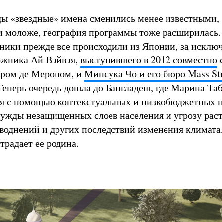
ды «звездные» имена сменились менее известными,
и моложе, география программы тоже расширилась.
тники прежде все происходили из Японии, за исклю
ожника Ай Вэйвэя,
выступившего в 2012 совместно
ером де Мероном, и
Минсука Чо и его бюро Mass Stu
 Теперь очередь дошла до Бангладеш, где Марина Та
мя с помощью контекстуальных и низкобюджетных п
ужды незащищенных слоев населения и угрозу рас
аводнений и других последствий изменения климата,
традает ее родина.