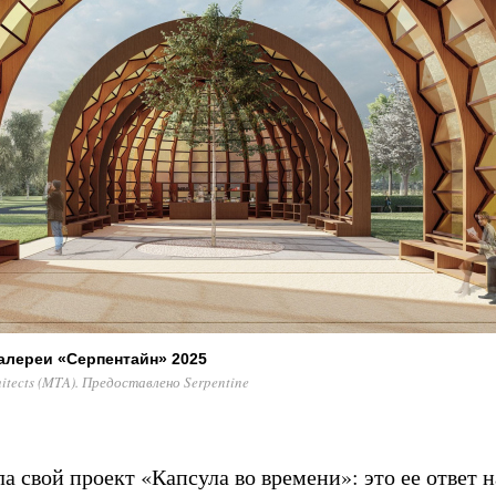
алереи «Серпентайн» 2025
itects (MTA). Предоставлено Serpentine
а свой проект «Капсула во времени»: это ее ответ н