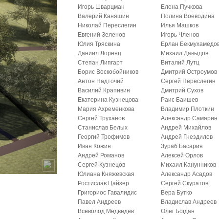
Игорь Шварцман
Елена Пучкова
Валерий Каняшин
Полина Воеводина
Николай Переслегин
Илья Машков
Евгений Зеленов
Игорь Членов
Юлия Тряскина
Ерлан Бекмухамедо
Даниил Лоренц
Михаил Давыдов
Степан Липгарт
Виталий Лутц
Борис Воскобойников
Дмитрий Остроумов
Антон Надточий
Сергей Переслегин
Василий Крапивин
Дмитрий Сухов
Екатерина Кузнецова
Раис Баишев
Мария Ахременкова
Владимир Плоткин
Сергей Труханов
Александр Самарин
Станислав Белых
Андрей Михайлов
Георгий Трофимов
Андрей Гнездилов
Иван Кожин
Зураб Басария
Андрей Романов
Алексей Орлов
Сергей Кузнецов
Михаил Канунников
Юлиана Княжевская
Александр Асадов
Ростислав Цайзер
Сергей Скуратов
Григориос Гавалидис
Вера Бутко
Павел Андреев
Владислав Андреев
Всеволод Медведев
Олег Богдан