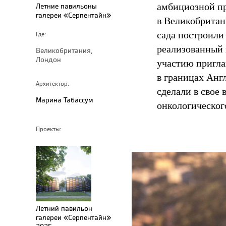
амбициозной п
Летние павильоны
галереи «Серпентайн»
в Великобритан
сада построили 
Где:
реализованный в
Великобритания,
Лондон
участию пригла
в границах Англ
Архитектор:
сделали в свое
Марина Табассум
онкологическог
Проекты:
Летний павильон
галереи «Серпентайн»