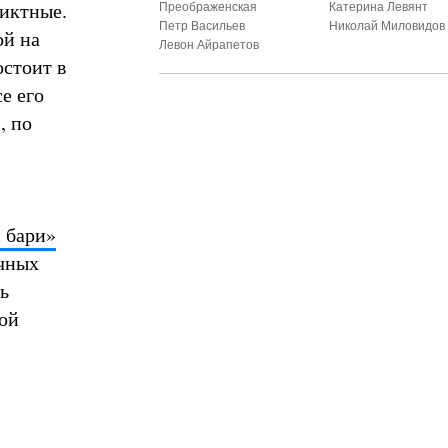
ликтные.
Преображенская
Катерина Левянт
Петр Васильев
Николай Миловидов
ой на
Левон Айрапетов
остоит в
е его
, по
 бари»
чных
ь
бой