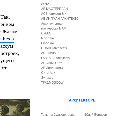
SOTA
АБ МАСТЕРПЛАН
АСБ Карлсон & К
 Так,
АБ ЛИПМАН АРХИТЕКТС
чением
Архитектурная
мастерская МАМ
с Жаком
СИВИЛ
dies в
Rhizome
Бюро А4
бассум
CHADO architects
остроек,
ARCHIVISTA
FANTALIS Architects
тущего
ARCHINFORM
 от
АБ Диалектика
Сити-Арх
Syntaxis
TIMZ.MOSCOW
АРХИТЕКТОРЫ
Татьяна Зульхарнеева
Юлий Борисов