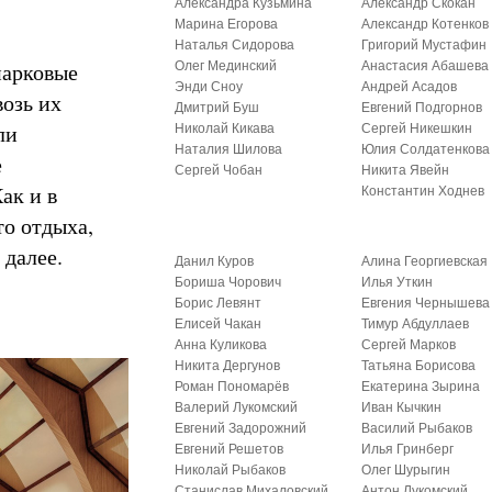
Александра Кузьмина
Александр Скокан
Марина Егорова
Александр Котенков
Наталья Сидорова
Григорий Мустафин
парковые
Олег Мединский
Анастасия Абашева
Энди Сноу
Андрей Асадов
озь их
Дмитрий Буш
Евгений Подгорнов
ли
Николай Кикава
Сергей Никешкин
Наталия Шилова
Юлия Солдатенкова
е
Сергей Чобан
Никита Явейн
ак и в
Константин Ходнев
то отдыха,
 далее.
Данил Куров
Алина Георгиевская
Бориша Чорович
Илья Уткин
Борис Левянт
Евгения Чернышева
Елисей Чакан
Тимур Абдуллаев
Анна Куликова
Сергей Марков
Никита Дергунов
Татьяна Борисова
Роман Пономарёв
Екатерина Зырина
Валерий Лукомский
Иван Кычкин
Евгений Задорожний
Василий Рыбаков
Евгений Решетов
Илья Гринберг
Николай Рыбаков
Олег Шурыгин
Станислав Михаловский
Антон Лукомский