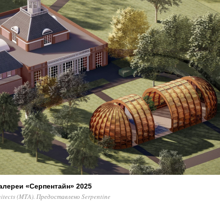
алереи «Серпентайн» 2025
itects (MTA). Предоставлено Serpentine