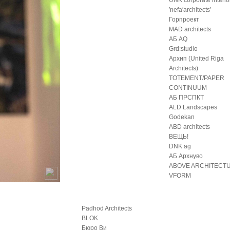
UNK corporate interio
′nefa′architects′
Горпроект
MAD architects
АБ AQ
Grd:studio
Архип (United Riga
Architects)
TOTEMENT/PAPER
CONTINUUM
АБ ПРСПКТ
ALD Landscapes
Godekan
ABD architects
ВЕЩЬ!
DNK ag
АБ Архнуво
ABOVE ARCHITECT
VFORM
Padhod Architects
BLOK
Бюро Ви