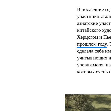
В последние го
участники стал
азиатские учас
китайского худ
Херцогом и Пь
прошлом году
.
сделала себе и
учитывающих н
уровня моря, н
которых очень с