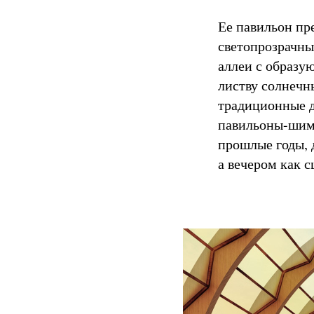
Ее павильон пр
светопрозрачн
аллеи с образу
листву солнечн
традиционные д
павильоны-шима
прошлые годы, 
а вечером как 