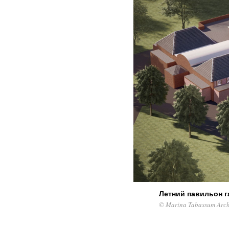
Летний павильон г
© Marina Tabassum Arch