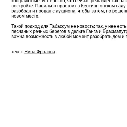
конфликтные. Интересно, что сейчас речь идет как ра
постройке. Павильон простоит в Кенсингтонском саду с
разобран и продан с аукциона, чтобы затем, по реше
новом месте.
Такой подход для Табассум не новость: так, у нее ест
песчаных речных берегов в дельте Ганга и Брахмапут
важна возможность в любой момент разобрать дом и п
текст:
Нина Фролова