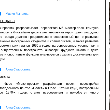
Мария Лындина
я страна
нпроект» разрабатывает перспективный мастер-план кампуса
нске: в ближайшие десять лет анклавная территория площадью
аю города должна превратиться в современный центр развития
ечение иностранных студентов и специалистов, и также развитие
мороженных» планов 1980-х годов на современном уровне, так и
 общественных пространств, аквапарк, фудкорт, школа и даже
ые и спортивные функции планируется сделать доступными для
дом.
Анна Старостина
олёт»
ры бюро «Мезонпроект» разработали проект перестройки
молодежного центра «Полёт» в Орле. Летний клуб, построенный
е 1970-х годов, станет всесезонным и приобретет много
Анна Старостина