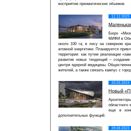
восприятие призматических объемов.
12.12.2025
Маленька
Бюро «Мезо
МИФИ в Обни
около 100 га, в лесу на северном кр
атомной энергетики. Планируется привл
территории: как путем реализации «за
развитие новых тенденций – создание
центря ядерной медицины. Общественн
жителей, а также связать кампус с горо
25.03.2024
Новый «П
Архитекто
областного 
еще в конц
дополнительных функций.
28.08.2023