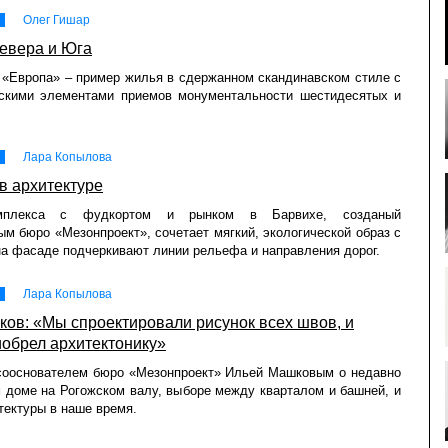
Олег Гишар
евера и Юга
 «Европа» – пример жилья в сдержанном скандинавском стиле с
ескими элементами приемов монументальности шестидесятых и
Лара Копылова
в архитектуре
мплекса с фудкортом и рынком в Барвихе, созданый
ым бюро «Мезонпроект», сочетает мягкий, экологической образ с
на фасаде подчеркивают линии рельефа и направления дорог.
Лара Копылова
ов: «Мы спроектировали рисунок всех швов, и
обрел архитектонику»
 сооснователем бюро «Мезонпроект» Ильей Машковым о недавно
 доме на Рогожском валу, выборе между кварталом и башней, и
тектуры в наше время.