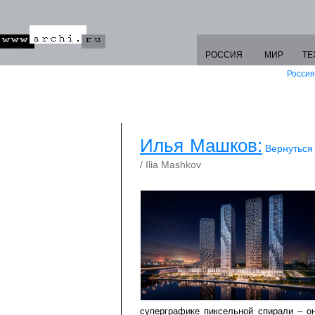
РОССИЯ
МИР
ТЕ
Россия
Илья Машков:
Вернуться
/ Ilia Mashkov
суперграфике пиксельной спирали – о