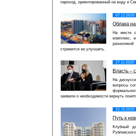
пароход, ориентированный на воду и Се
07.12.2020
Облака на
На месте с
комплекс, 
разноликой
стремится ее улучшить.
27.11.2020
Власть – 
На дискусс
вопросы со
формального
заявили о необходимости вернуть понят
21.10.2020
Путь к но
Клубный до
Рублевског