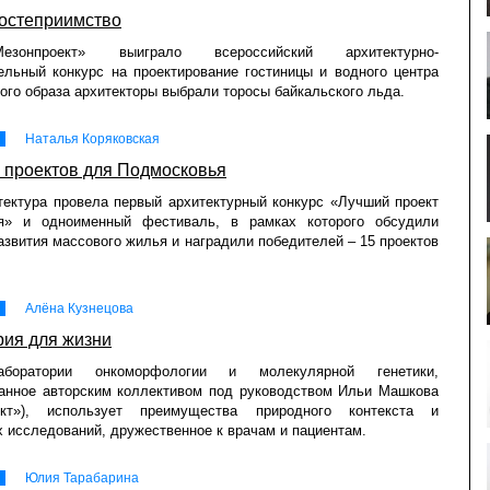
остеприимство
зонпроект» выиграло всероссийский архитектурно-
ельный конкурс на проектирование гостиницы и водного центра
ного образа архитекторы выбрали торосы байкальского льда.
Наталья Коряковская
 проектов для Подмосковья
ектура провела первый архитектурный конкурс «Лучший проект
я» и одноименный фестиваль, в рамках которого обсудили
азвития массового жилья и наградили победителей – 15 проектов
Алёна Кузнецова
ия для жизни
боратории онкоморфологии и молекулярной генетики,
ванное авторским коллективом под руководством Ильи Машкова
ект»), использует преимущества природного контекста и
 исследований, дружественное к врачам и пациентам.
Юлия Тарабарина