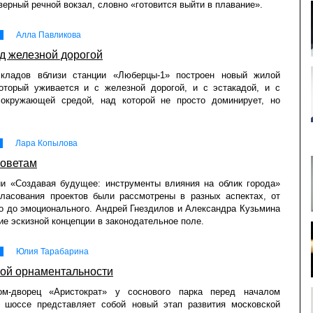
верный речной вокзал, словно «готовится выйти в плавание».
Алла Павликова
д железной дорогой
кладов вблизи станции «Люберцы-1» построен новый жилой
который уживается и с железной дорогой, и с эстакадой, и с
 окружающей средой, над которой не просто доминирует, но
Лара Копылова
советам
ии «Создавая будущее: инструменты влияния на облик города»
гласования проектов были рассмотрены в разных аспектах, от
 до эмоционального. Андрей Гнездилов и Александра Кузьмина
ие эскизной концепции в законодательное поле.
Юлия Тарабарина
вой орнаментальности
м-дворец «Аристократ» у соснового парка перед началом
о шоссе представляет собой новый этап развития московской