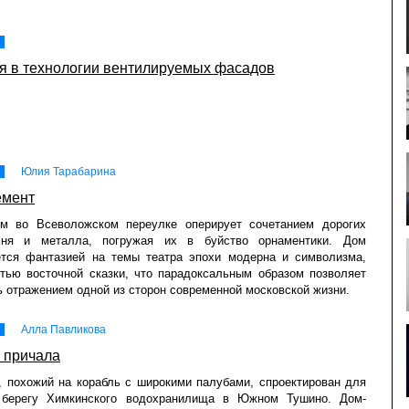
я в технологии вентилируемых фасадов
Юлия Тарабарина
емент
м во Всеволожском переулке оперирует сочетанием дорогих
мня и металла, погружая их в буйство орнаментики. Дом
ется фантазией на темы театра эпохи модерна и символизма,
тью восточной сказки, что парадоксальным образом позволяет
ь отражением одной из сторон современной московской жизни.
Алла Павликова
 причала
, похожий на корабль с широкими палубами, спроектирован для
 берегу Химкинского водохранилища в Южном Тушино. Дом-