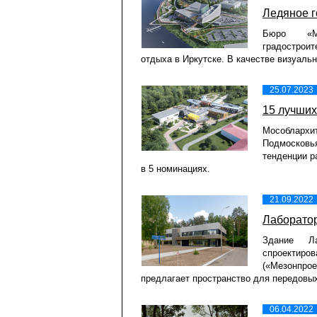
Ледяное г
Бюро «Ме
градостроит
отдыха в Иркутске. В качестве визуаль
25.07.2023
15 лучших
Мособлархит
Подмосковь
тенденции р
в 5 номинациях.
21.09.2022
Лаборатор
Здание Ла
спроектиро
(«Мезонпро
предлагает пространство для передовых
06.04.2022