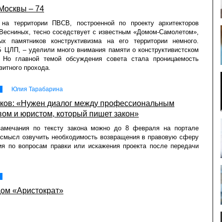
Москвы – 74
на территории ПВСВ, построенной по проекту архитекторов
Весниных, тесно соседствует с известным «Домом-Самолетом»,
ых памятников конструктивизма на его территории немного.
 ЦЛП, – уделили много внимания памяти о конструктивистском
 Но главной темой обсуждения совета стала проницаемость
зитного прохода.
Юлия Тарабарина
ков: «Нужен диалог между профессиональным
ом и юристом, который пишет закон»
замечания по тексту закона можно до 8 февраля на портале
 смысл озвучить необходимость возвращения в правовую сферу
ия по вопросам правки или искажения проекта после передачи
ом «Аристократ»