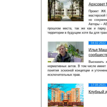
Архсовет 
Проект ЖК 
мастерской 
но сохранн
Авторы – АБ
прошлом места, так же как и парку.
территории в будущем хотя бы для тран
04.02.2022
Илья Маш
сообществ
Высказать 
нормативных актов. В том числе имеет
понятия эскизной концепции и уточнен
исключительных прав.
17.05.2021
Клубный д