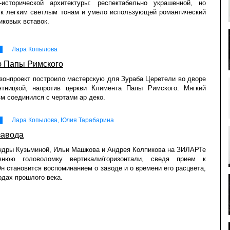
о-исторической архитектуры: респектабельно украшенной, но
 к легким светлым тонам и умело использующей романтический
ковых вставок.
Лара Копылова
ю Папы Римского
онпроект построило мастерскую для Зураба Церетели во дворе
тницкой, напротив церкви Климента Папы Римского. Мягкий
м соединился с чертами ар деко.
Лара Копылова, Юлия Тарабарина
завода
ндры Кузьминой, Ильи Машкова и Андрея Колпикова на ЗИЛАРТе
внюю головоломку вертикали/горизонтали, сведя прием к
н становится воспоминанием о заводе и о времени его расцвета,
одах прошлого века.