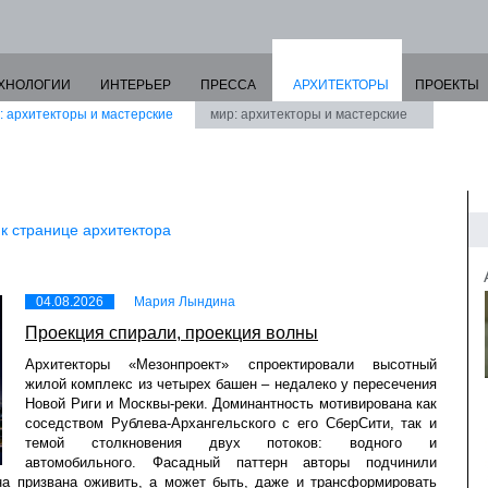
ХНОЛОГИИ
ИНТЕРЬЕР
ПРЕССА
АРХИТЕКТОРЫ
ПРОЕКТЫ
: архитекторы и мастерские
мир: архитекторы и мастерские
 к странице архитектора
04.08.2026
Мария Лындина
Проекция спирали, проекция волны
Архитекторы «Мезонпроект» спроектировали высотный
жилой комплекс из четырех башен – недалеко у пересечения
Новой Риги и Москвы-реки. Доминантность мотивирована как
соседством Рублева-Архангельского с его СберСити, так и
темой столкновения двух потоков: водного и
автомобильного. Фасадный паттерн авторы подчинили
на призвана оживить, а может быть, даже и трансформировать