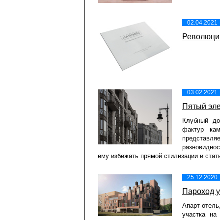
02.04.2021
Революци
03.02.2021
Пятый эл
Клубный до
фактур ка
представля
разновиднос
ему избежать прямой стилизации и стат
25.12.2020
Пароход у
Апарт-отель
участка на