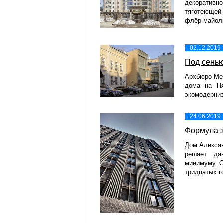
декоративн
тяготеющей
флёр майоли
02.12.2019
Под сень
Архбюро Мез
дома на Пя
экомодерниз
24.06.2019
Формула 
Дом Алекса
решает да
минимуму. О
тридцатых г