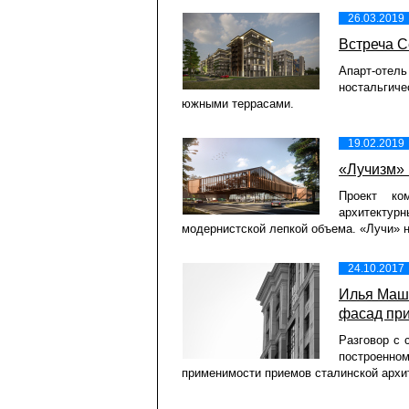
26.03.2019
Встреча С
Апарт-отель
ностальгич
южными террасами.
19.02.2019
«Лучизм» 
Проект ко
архитектурн
модернистской лепкой объема. «Лучи» 
24.10.2017
Илья Машк
фасад при
Разговор с
построенном
применимости приемов сталинской архи