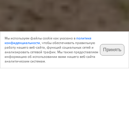
Объект
21 Сентября 2022
Мы используем файлы cookie как указано в
политике
0
Архитектура
конфиденциальности
, чтобы обеспечивать правильную
работу нашего веб-сайта, функций социальных сетей и
Принять
анализировать сетевой трафик. Мы также предоставляем
подпишитесь на наш
✕
телеграм @archi_ru
информацию об использовании вами нашего веб-сайта
Илья Машков
аналитическим системам.
Лаборатория онкоморфологии и молекулярной генетики при Московской
городской онкологической больнице № 62
,
Россия
Москва
Авторский коллектив:
И. Машков, Н. Возвышаев, Л. Боровик
9.2021 — 3.2022
Закачик: ГБУ Дирекция развития объектов здравоохранения Москвы