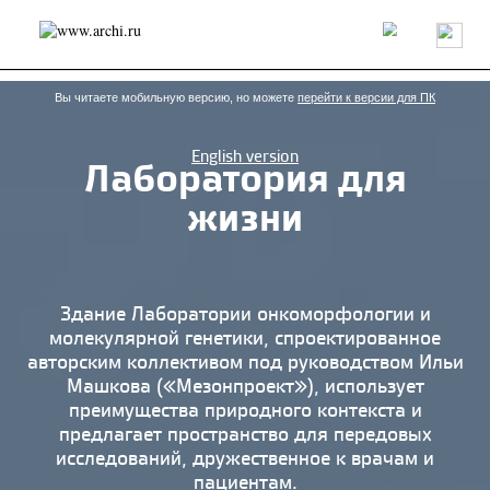
Россия
Мир
Технологии
Интерьер
Пресса
Архитекторы
Проекты
Конкурсы
События
Книги
Вакансии
Вы читаете мобильную версию, но можете
перейти к версии для ПК
English version
Лаборатория для
send.project
Анонсы конкурсов
Блог
жизни
Журнал
Интервью
Исследование
Мнение
Обзор
Объект
Результаты конкурса
Репортаж
Рецензия
Архитектура
Выставка
Дизайн
Иностранцы в России
Интерьер
Здание Лаборатории онкоморфологии и
Книги
Наследие
Образование
Урбанистика
молекулярной генетики, спроектированное
Эко
авторским коллективом под руководством Ильи
Машкова («Мезонпроект»), использует
преимущества природного контекста и
предлагает пространство для передовых
исследований, дружественное к врачам и
пациентам.