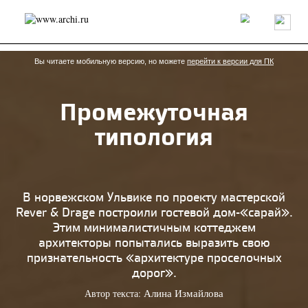
Россия
Мир
Технологии
Интерьер
Пресса
Архитекторы
Проекты
Конкурсы
События
Книги
Вакансии
Вы читаете мобильную версию, но можете
перейти к версии для ПК
Промежуточная
send.project
Анонсы конкурсов
Блог
типология
Журнал
Интервью
Исследование
Мнение
Обзор
Объект
Результаты конкурса
Репортаж
Рецензия
Архитектура
Выставка
Дизайн
Иностранцы в России
Интерьер
В норвежском Ульвике по проекту мастерской
Книги
Наследие
Образование
Урбанистика
Rever & Drage построили гостевой дом-«сарай».
Эко
Этим минималистичным коттеджем
архитекторы попытались выразить свою
признательность «архитектуре проселочных
дорог».
Автор текста:
Алина Измайлова