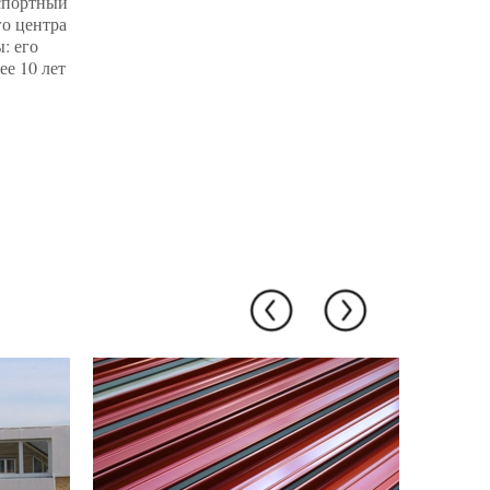
спортный
Самую в
о центра
планиру
: его
городке 
ее 10 лет
банями П