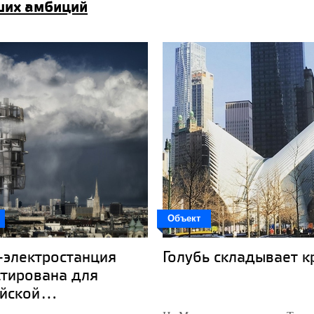
ьших амбиций
Объект
-электростанция
Голубь складывает к
ктирована для
йской...