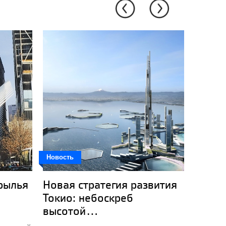
Новость
Объект
рылья
Новая стратегия развития
Альпи
Токио: небоскреб
высотой...