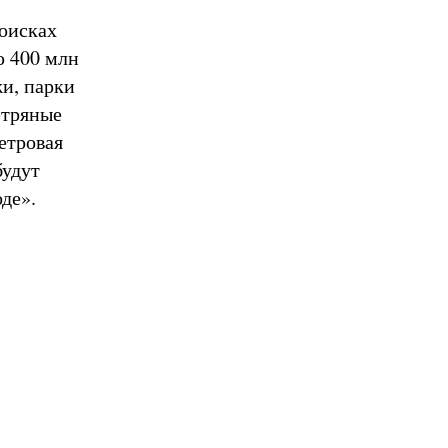
поисках
ю 400 млн
и, парки
етряные
етровая
будут
де».