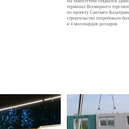
На Манхэттене открылся Тран
терминал Всемирного торговог
по проекту Сантьяго Калатравы
строительство потребовало бол
и 4 миллиардов долларов.