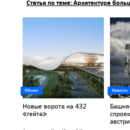
Статьи по теме: Архитектура бол
Объект
Новость
Новые ворота на 432
Башня
«гейта»
спрое
австри