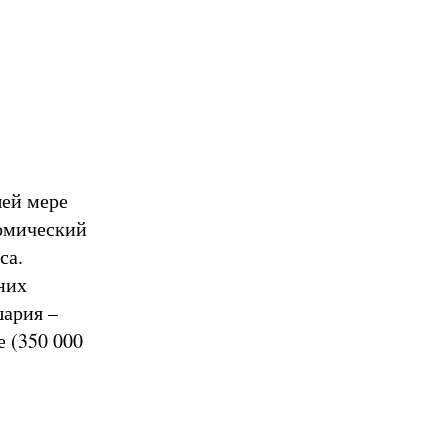
шей мере
номический
са.
них
шария –
е (350 000