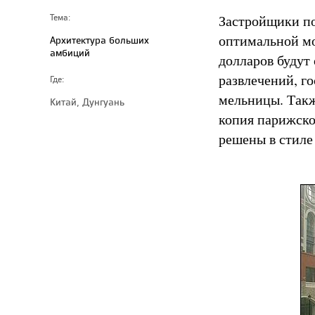
Застройщики по
Тема:
оптимальной мо
Архитектура больших
амбиций
долларов будут
развлечений, г
Где:
мельницы. Такж
Китай, Дунгуань
копия парижско
решены в стиле