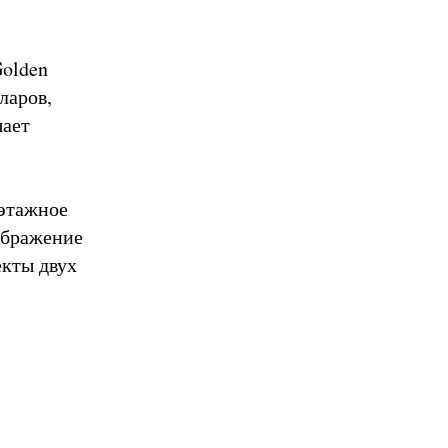
Golden
ларов,
шает
иэтажное
ображение
екты двух