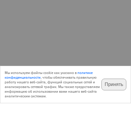
Объект
08 Августа 2008
Мы используем файлы cookie как указано в
политике
0
Архитектура
конфиденциальности
, чтобы обеспечивать правильную
работу нашего веб-сайта, функций социальных сетей и
Принять
анализировать сетевой трафик. Мы также предоставляем
подпишитесь на наш
✕
телеграм @archi_ru
информацию об использовании вами нашего веб-сайта
Если точно придерживаться фактов, речь идет все же не
аналитическим системам.
о строительстве, а о реконструкции: по проекту
голландских архитекторов будут выполнены новый
фасад и атриум десятиэтажного магазина.
В то же время, благодаря этим изменениям облик
постройки будет кардинально изменен, а универмаг
станет самым большим торговым центром Тайваня.