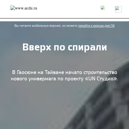
Россия
Мир
Технологии
Интерьер
Пресса
Архитекторы
Проекты
Конкурсы
События
Книги
Вакансии
Вы читаете мобильную версию, но можете
перейти к версии для ПК
Вверх по спирали
send.project
Анонсы конкурсов
Блог
Журнал
Интервью
Исследование
Мнение
Обзор
Объект
Результаты конкурса
Репортаж
Рецензия
Архитектура
Выставка
В Гаосюне на Тайване начато строительство
Дизайн
Иностранцы в России
Интерьер
нового универмага по проекту «UN Студио».
Книги
Наследие
Образование
Урбанистика
Эко