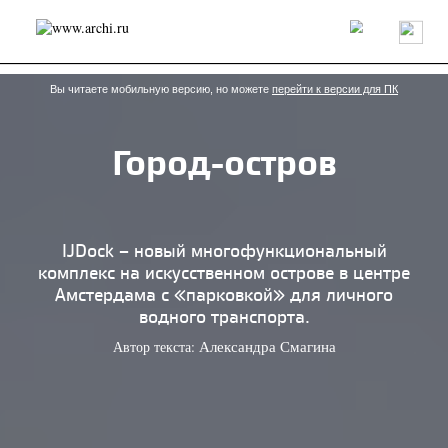
Россия
Мир
Технологии
Интерьер
Пресса
Архитекторы
Проекты
Конкурсы
События
Книги
Вакансии
Вы читаете мобильную версию, но можете
перейти к версии для ПК
Город-остров
send.project
Анонсы конкурсов
Блог
Журнал
Интервью
Исследование
Мнение
Обзор
Объект
Результаты конкурса
Репортаж
Рецензия
Архитектура
Выставка
IJDock – новый многофункциональный
Дизайн
Иностранцы в России
Интерьер
комплекс на искусственном острове в центре
Книги
Наследие
Образование
Урбанистика
Амстердама с «парковкой» для личного
Эко
водного транспорта.
Автор текста:
Александра Смагина