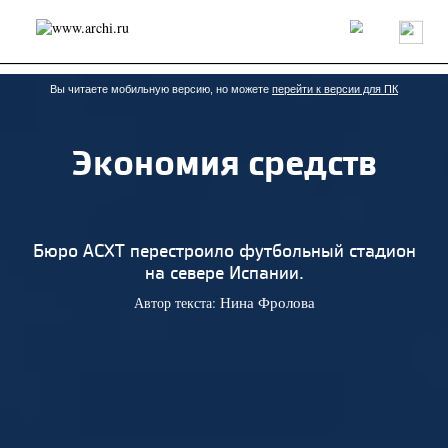
Россия
Мир
Технологии
Интерьер
Пресса
Архитекторы
Проекты
Конкурсы
События
Книги
Вакансии
Вы читаете мобильную версию, но можете
перейти к версии для ПК
Экономия средств
send.project
Анонсы конкурсов
Блог
Журнал
Интервью
Исследование
Мнение
Обзор
Объект
Результаты конкурса
Репортаж
Рецензия
Архитектура
Выставка
Бюро ACXT перестроило футбольный стадион
Дизайн
Иностранцы в России
Интерьер
на севере Испании.
Книги
Наследие
Образование
Урбанистика
Автор текста:
Нина Фролова
Эко