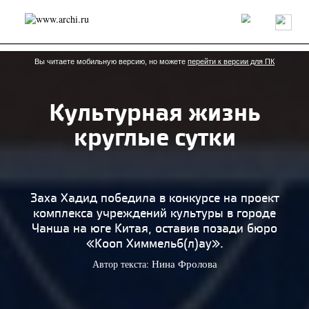
Россия
Мир
Технологии
Интерьер
Пресса
Архитекторы
Проекты
Конкурсы
События
Книги
Вакансии
Вы читаете мобильную версию, но можете
перейти к версии для ПК
Культурная жизнь
send.project
Анонсы конкурсов
Блог
круглые сутки
Журнал
Интервью
Исследование
Мнение
Обзор
Объект
Результаты конкурса
Репортаж
Рецензия
Архитектура
Выставка
Дизайн
Иностранцы в России
Интерьер
Заха Хадид победила в конкурсе на проект
Книги
Наследие
Образование
Урбанистика
комплекса учреждений культуры в городе
Эко
Чанша на юге Китая, оставив позади бюро
«Кооп Химмельб(л)ау».
Автор текста:
Нина Фролова