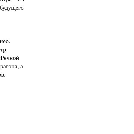
 будущего
нео.
нтр
«Речной
рагона, а
в.