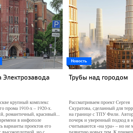
Новость
а Электрозавода
Трубы над городом
оскве крупный комплекс
Рассматриваем проект Сергея
о прома 1910-х – 1920-х.
Скуратова, сделанный для тер
й, романтичный, красивый...
на границе с ТПУ Фили. Авто
 времени в инфополе
почерк и уверенный подход в 
ь варианты проектов его
считываются «на ура» – но не
: высокоплотной, но с
развитию новых тем. К пример