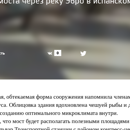
оста через реку Эбро в испанско
сть
0
ая, обтекаемая форма сооружения напомнила член
уса. Облицовка здания вдохновлена чешуей рыбы и
 созданию оптимального микроклимата внутри.
, что мост будет располагать полезными площадями 
ульвар Транспортной станции с районом конгресс-це