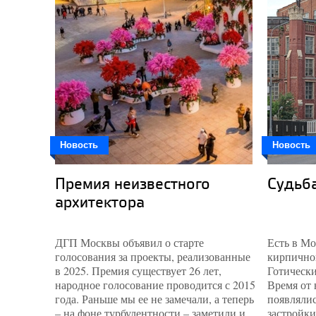
Новость
Новость
Премия неизвестного
Судьб
архитектора
ДГП Москвы объявил о старте
Есть в М
голосования за проекты, реализованные
кирпичног
в 2025. Премия существует 26 лет,
Готически
народное голосование проводится с 2015
Время от
года. Раньше мы ее не замечали, а теперь
появлялис
– на фоне турбулентности – заметили и
застройки