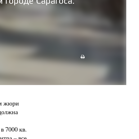
м городе Сарагоса.
ам жюри
 должна
в 7000 кв.
нтра – все