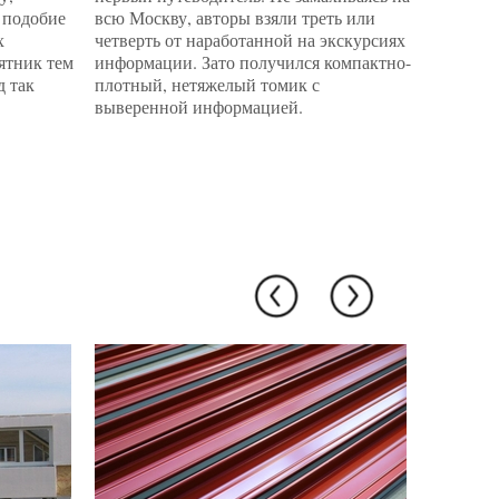
 подобие
всю Москву, авторы взяли треть или
Делегатс
х
четверть от наработанной на экскурсиях
кота. «В
мятник тем
информации. Зато получился компактно-
Наблюда
д так
плотный, нетяжелый томик с
между п
выверенной информацией.
прилавко