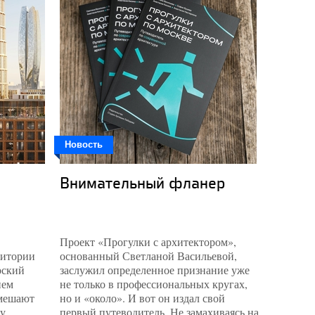
Новость
Новость
Внимательный фланер
Кот-к
Проект «Прогулки с архитектором»,
Вроде о
ритории
основанный Светланой Васильевой,
объектов
рский
заслужил определенное признание уже
задачу с
нем
не только в профессиональных кругах,
русском 
 мешают
но и «около». И вот он издал свой
«8 линий
у,
первый путеводитель. Не замахиваясь на
Музея пр