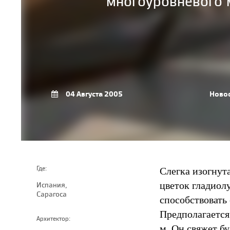
многоуровневого м
04 Августа 2005
Ново
Слегка изогнут
Где:
цветок гладиол
Испания,
Сарагоса
способствовать
Предполагается
Архитектор:
м. Он свяжет б