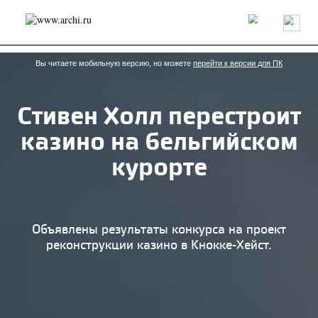
Россия
Мир
Технологии
Интерьер
Пресса
Архитекторы
Проекты
Конкурсы
События
Книги
Вакансии
Вы читаете мобильную версию, но можете
перейти к версии для ПК
Стивен Холл перестроит
send.project
Анонсы конкурсов
Блог
казино на бельгийском
Журнал
Интервью
Исследование
Мнение
Обзор
Объект
Результаты конкурса
курорте
Репортаж
Рецензия
Архитектура
Выставка
Дизайн
Иностранцы в России
Интерьер
Книги
Наследие
Образование
Урбанистика
Эко
Объявлены результаты конкурса на проект
реконструкции казино в Кнокке-Хейст.