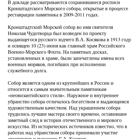
В докладе рассматриваются сохранившиеся росписи
Кронштадтского Морского собора, открытые в процессе
реставрации памятника в 2009-2011 годах.
Кронштадтский Морской собор во имя святителя
Николая Чудотворца был возведен по проекту
выдающегося русского зодчего В.А. Косякова в 1913 году
и освящен 10 (23) июня как главный храм Российского
Военно-Морского Флота. На памятных досках,
установленных в храме, были запечатлены имена всех
военных моряков, погибших при исполнении
служебного долга.
Собор является одним из крупнейших в России и
относится к самым значительным памятникам
«неовизантийского стиля». Наружное и внутреннее
убранство собора отличалось богатством и выдающимся
художественным качеством. Над украшением собора
трудились лучшие мастера своего времени, оставившие
заметный след в истории отечественного и мирового
искусства. Из исторических источников известно, что в
работах над убранством собора принимали участие
архитектор и художник Г.А. Косяков,