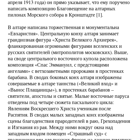
апреля 1913 года) он прямо указывает, что ему поручено
написать композицию Благовещение на алтарных
пилонах Морского собора в Кронштадте [1].
В алтаре написана торжественная и монументальна
«Евхаристия». Центральную конху алтаря занимает
грандиозная фигура «Христа Великого Архиерея»,
фланкированная огромными фигурами вселенских и
русских святителей (митрополитов московских). Выше,
на своде центрального восточного купола расположена
композиция «Спас Эммануил, с предстоящими
ангелами» с ветхозаветными пророками в простенках
барабана. В сводах боковых конх алтаря изображены
совершаемые в алтаре таинства («Великий вход» и
«Вынос Плащаницы»), в простенках барабанов –
святители, апостолы и святые. Малые восточные паруса
отведены под четыре сюжета пасхального цикла:
Явлениям Воскресшего Христа ученикам после
Распятия. В сводах малых западных конх изображены
сцены благоденствия прародителей в раю, Грехопадения
и Изгнания из рая. Между ними вокруг окна над
западным входом помещен «Страшный суд» с
традиционными для русских фресок на данную тематику