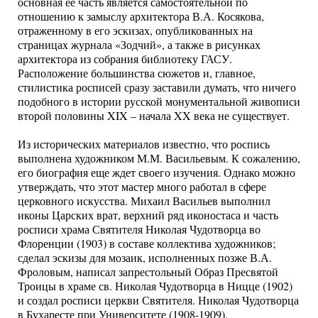
основная ее часть является самостоятельной по
отношению к замыслу архитектора В.А. Косякова,
отраженному в его эскизах, опубликованных на
страницах журнала «Зодчий», а также в рисунках
архитектора из собрания библиотеку ГАСУ.
Расположение большинства сюжетов и, главное,
стилистика росписей сразу заставили думать, что ничего
подобного в истории русской монументальной живописи
второй половины XIX – начала XX века не существует.
Из исторических материалов известно, что роспись
выполнена художником М.М. Васильевым. К сожалению,
его биография еще ждет своего изучения. Однако можно
утверждать, что этот мастер много работал в сфере
церковного искусства. Михаил Васильев выполнил
иконы Царских врат, верхний ряд иконостаса и часть
росписи храма Святителя Николая Чудотворца во
Флоренции (1903) в составе коллектива художников;
сделал эскизы для мозаик, исполненных позже В.А.
Фроловым, написал запрестольный Образ Пресвятой
Троицы в храме св. Николая Чудотворца в Ницце (1902)
и создал росписи церкви Святителя. Николая Чудотворца
в Бухаресте при Университете (1908-1909).