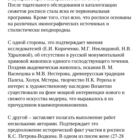
После тщательного обследования и каталогизации
сюжетов росписи стала ясна ее первоначальная
программа. Кроме того, стал ясно, что росписи основаны
на различных иконографических источниках и
стилистически неоднородны.
С одной стороны, это подтверждает мнения
исследователей (Е.И. Кириченко, М.Г. Неклюдовой, Н.В.
Удраловой), об отсутствии в русской монументальной
храмовой живописи единого господствующего течения.
Поздняя академическая живопись, искания В. М.
Васнецова и М.В. Нестерова, древнерусская традиция
Палеха, Холуя, Мстеры, творчество Н.К. Рериха и
интерес к художественному наследию Византии
существовали на фоне мощной интервенции нового и
свежего искусства модерна, что выражалось в их
причудливом взаимопроникновении.
С другой – заставляет полагать выполнение работ
несколькими авторами. Подтверждает это
предположение исторический факт участия в росписи
К.С. Петрова-Водкина. В одном из писем жене (27-28