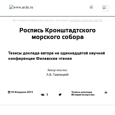
Россия
Мир
Технологии
Интерьер
Пресса
Архитекторы
Вы читаете мобильную версию, но можете
перейти к версии для ПК
Проекты
Конкурсы
События
Книги
Вакансии
Роспись Кронштадтского
морского собора
send.project
Анонсы конкурсов
Блог
Журнал
Интервью
Исследование
Мнение
Тезисы доклада автора на одиннадцатой научной
Обзор
Объект
Результаты конкурса
конференции Филевские чтения
Репортаж
Рецензия
Архитектура
Выставка
Дизайн
Иностранцы в России
Интерьер
Автор текста:
Книги
Наследие
Образование
Урбанистика
А.В. Гамлицкий
Эко
10 Февраля 2013
Тезисы доклада
3
История искусства