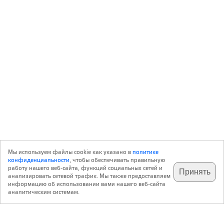
Мы используем файлы cookie как указано в
политике
конфиденциальности
, чтобы обеспечивать правильную
работу нашего веб-сайта, функций социальных сетей и
Принять
анализировать сетевой трафик. Мы также предоставляем
подпишитесь на наш
✕
телеграм @archi_ru
информацию об использовании вами нашего веб-сайта
аналитическим системам.
с 20 июля 1999 г.