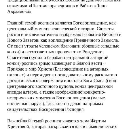
сюжетами «Шествие праведников в Рай» и «Лоно
Авраамово».
Главной темой росписи является Боговоплощение, как
центральный момент человеческой истории. Сюжеты
росписи последовательно изображают события Ветхого и
Нового Заветов, как воплощение Предвечного Замысла.
От сцен утраты человеком благодати (боковые западные
конхи) и ветхозаветных пророчеств о Рождении
Спасителя (купол и барабан центральной алтарной
конхи) роспись зримо возвещает о Благой вести –
Приходе в мир Христа (Благовещение на алтарных
пилонах) и переходит к последовательному раскрытию
догматического содержания ипостаси Бога-Сына (свод
центрального восточного купола, конха центральной
апсиды алтаря), а также изображению конкретно-
исторических моментов Боговоплощения (малые
восточные паруса), где акцент сделан на зримых
свидетельствах Воскресения Господня.
Важнейшей темой росписи является тема Жертвы
Христовой, которая раскрывается как в символических