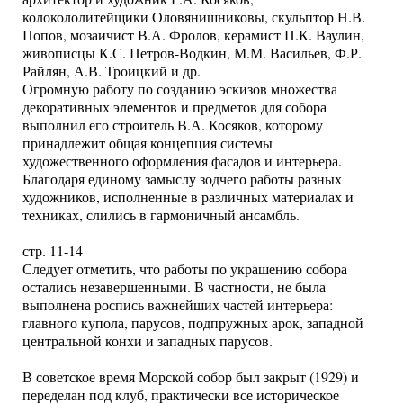
колокололитейщики Оловянишниковы, скульптор Н.В.
Попов, мозаичист В.А. Фролов, керамист П.К. Ваулин,
живописцы К.С. Петров-Водкин, М.М. Васильев, Ф.Р.
Райлян, А.В. Троицкий и др.
Огромную работу по созданию эскизов множества
декоративных элементов и предметов для собора
выполнил его строитель В.А. Косяков, которому
принадлежит общая концепция системы
художественного оформления фасадов и интерьера.
Благодаря единому замыслу зодчего работы разных
художников, исполненные в различных материалах и
техниках, слились в гармоничный ансамбль.
стр. 11-14
Следует отметить, что работы по украшению собора
остались незавершенными. В частности, не была
выполнена роспись важнейших частей интерьера:
главного купола, парусов, подпружных арок, западной
центральной конхи и западных парусов.
В советское время Морской собор был закрыт (1929) и
переделан под клуб, практически все историческое