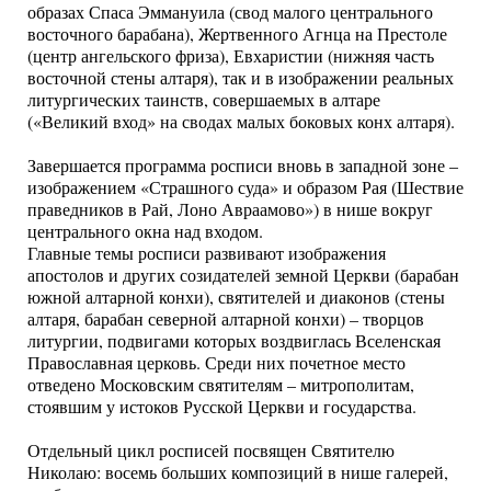
образах Спаса Эммануила (свод малого центрального
восточного барабана), Жертвенного Агнца на Престоле
(центр ангельского фриза), Евхаристии (нижняя часть
восточной стены алтаря), так и в изображении реальных
литургических таинств, совершаемых в алтаре
(«Великий вход» на сводах малых боковых конх алтаря).
Завершается программа росписи вновь в западной зоне –
изображением «Страшного суда» и образом Рая (Шествие
праведников в Рай, Лоно Авраамово») в нише вокруг
центрального окна над входом.
Главные темы росписи развивают изображения
апостолов и других созидателей земной Церкви (барабан
южной алтарной конхи), святителей и диаконов (стены
алтаря, барабан северной алтарной конхи) – творцов
литургии, подвигами которых воздвиглась Вселенская
Православная церковь. Среди них почетное место
отведено Московским святителям – митрополитам,
стоявшим у истоков Русской Церкви и государства.
Отдельный цикл росписей посвящен Святителю
Николаю: восемь больших композиций в нише галерей,