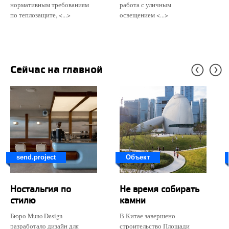
нормативным требованиям
работа с уличным
по теплозащите, <...>
освещением <...>
Сейчас на главной
send.project
Объект
Ностальгия по
Не время собирать
стилю
камни
Бюро Muno Design
В Китае завершено
разработало дизайн для
строительство Площади