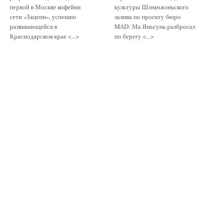
первой в Москве кофейни
культуры Шэньчжэньского
сети «Зацепи», успешно
залива по проекту бюро
развивающейся в
MAD: Ма Яньсунь разбросал
Краснодарском крае <...>
по берегу <...>