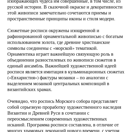
изображающих чудеса им совершенные, в том числе, из
русской истории. В сказочной окраске и декоративности
этой живописи замечательно сочетаются приемы и
пространственные принципы иконы и стиля модерн.
Сюжетные росписи окружены изощренной и
рафинированной орнаментальной живописью с богатым
использованием золота, где древние христианские
символы соединены с «морской» тематикой.
Орнаментика играет важнейшую связующую роль в
объединении разностилевых по живописи сюжетов в
единый ансамбль. Важнейшей художественной идеей
росписи является имитация в кульминационных сюжетах
(«Евхаристия») фактуры мозаики – по аналогии с
выделением мозаикой центральных композиций в
византийских храмах.
Очевидно, что роспись Морского собора представляет
собой серьезную проработку художественного наследия
Византии и Древней Руси в сочетании с
переосмыслением современных художественных
исканий. Программа росписи составлена, в отличие от
многих храмовых декораций нового времени, с учетом