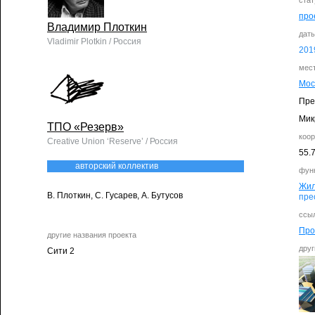
стат
про
Владимир Плоткин
дат
Vladimir Plotkin / Россия
201
мес
Мос
Пре
Мик
ТПО «Резерв»
коо
Creative Union ‘Reserve’ / Россия
55.
авторский коллектив
фун
Жи
В. Плоткин, С. Гусарев, А. Бутусов
пре
ссыл
Про
другие названия проекта
друг
Сити 2