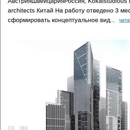
АвстрияШвейцарияРоссия, Kokaistudious
architects Китай На работу отведено 3 ме
сформировать концептуальное вид
...
чит