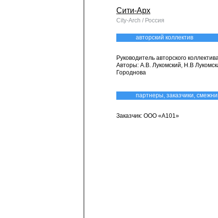
Сити-Арх
City-Arch / Россия
авторский коллектив
​Руководитель авторского коллектива
Авторы: А.В. Лукомский, Н.В Лукомска
Городнова
партнеры, заказчики, смежни
Заказчик: ООО «А101»