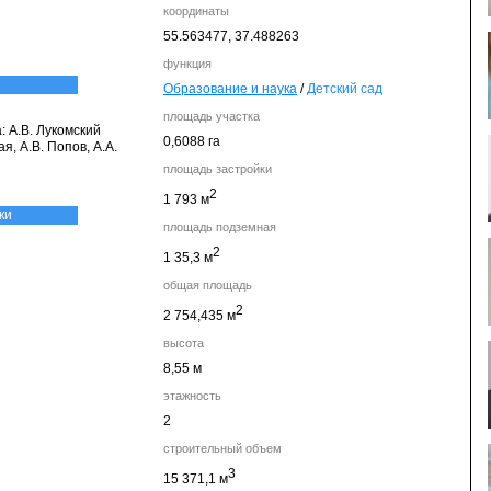
координаты
55.563477,
37.488263
функция
Образование и наука
/
Детский сад
площадь участка
: А.В. Лукомский
0,6088 га
я, А.В. Попов, А.А.
площадь застройки
2
1 793 м
ки
площадь подземная
2
1 35,3 м
общая площадь
2
2 754,435 м
высота
8,55 м
этажность
2
строительный объем
3
15 371,1 м