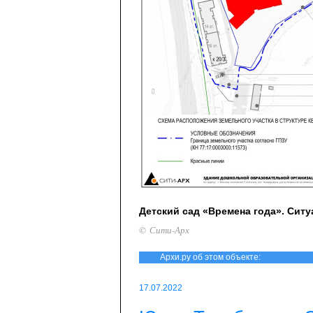
Детский сад «Времена года». Сит
© Сити-Арх
Архи.ру об этом объекте:
17.07.2022