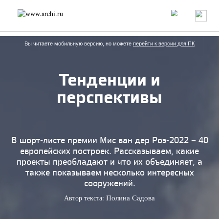
Россия
Мир
Технологии
Интерьер
Пресса
Архитекторы
Проекты
Конкурсы
События
Книги
Вакансии
Вы читаете мобильную версию, но можете
перейти к версии для ПК
Тенденции и
send.project
Анонсы конкурсов
Блог
перспективы
Журнал
Интервью
Исследование
Мнение
Обзор
Объект
Результаты конкурса
Репортаж
Рецензия
Архитектура
Выставка
Дизайн
Иностранцы в России
Интерьер
В шорт-листе премии Мис ван дер Роэ-2022 – 40
Книги
Наследие
Образование
Урбанистика
европейских построек. Рассказываем, какие
Эко
проекты преобладают и что их объединяет, а
также показываем несколько интересных
сооружений.
Автор текста:
Полина Садова