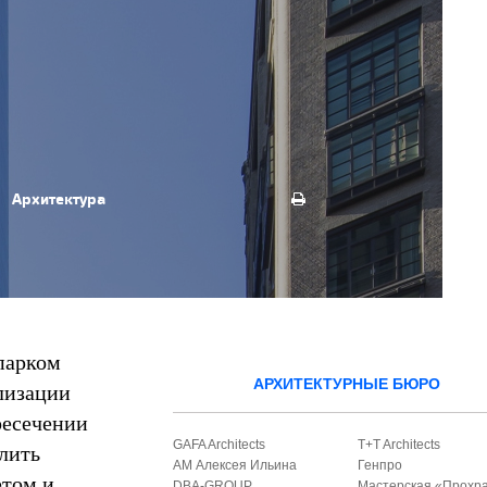
Архитектура
парком
АРХИТЕКТУРНЫЕ БЮРО
ализации
ресечении
GAFA Architects
T+T Architects
лить
АМ Алексея Ильина
Генпро
етом и
DBA-GROUP
Мастерская «Прохр