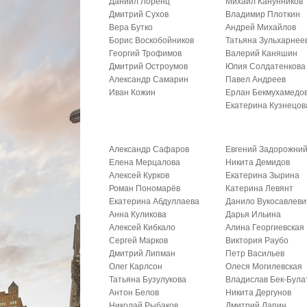
Даниил Лоренц
Михаил Канунников
Дмитрий Сухов
Владимир Плоткин
Вера Бутко
Андрей Михайлов
Борис Воскобойников
Татьяна Зульхарнее
Георгий Трофимов
Валерий Каняшин
Дмитрий Остроумов
Юлия Солдатенкова
Александр Самарин
Павел Андреев
Иван Кожин
Ерлан Бекмухамедо
Екатерина Кузнецов
Александр Сафаров
Евгений Задорожни
Елена Мерцалова
Никита Демидов
Алексей Курков
Екатерина Зырина
Роман Пономарёв
Катерина Левянт
Екатерина Абдуллаева
Данило Вукосавлеви
Анна Куликова
Дарья Ильина
Алексей Кибкало
Алина Георгиевская
Сергей Марков
Виктория Раубо
Дмитрий Липман
Петр Васильев
Олег Карлсон
Олеся Могилевская
Татьяна Бузулукова
Владислав Бек-Була
Антон Белов
Никита Дергунов
Николай Рыбаков
Дмитрий Лапин