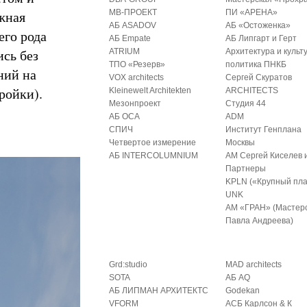
жная
МВ-ПРОЕКТ
ПИ «АРЕНА»
АБ ASADOV
АБ «Остоженка»
его рода
АБ Empate
АБ Липгарт и Герт
ись без
ATRIUM
Архитектура и культ
ТПО «Резерв»
политика ПНКБ
ний на
VOX architects
Сергей Скуратов
ройки).
Kleinewelt Architekten
ARCHITECTS
Мезонпроект
Студия 44
АБ ОСА
ADM
СПИЧ
Институт Генплана
Четвертое измерение
Москвы
АБ INTERCOLUMNIUM
АМ Сергей Киселев 
Партнеры
KPLN («Крупный пла
UNK
АМ «ГРАН» (Мастер
Павла Андреева)
Grd:studio
MAD architects
SOTA
АБ AQ
АБ ЛИПМАН АРХИТЕКТС
Godekan
VFORM
АСБ Карлсон & К