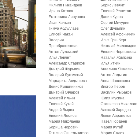
Филипп Никандров
Борис Левянт
Ирина Котова
Евгений Решетов
Екатерина Ляпунова
Данил Куров
Иван Кычкин
Сергей Мичурин
Тимур Абдуллаев
Олег Шурыгин
Елисей Чакан
Алексей Афоничкин
Валерия
Илья Гринберг
Преображенская
Николай Миловидов
Антон Лукомский
Евгения Чернышева
Илья Левянт
Наталья Жилкина
Александр Стариков
Илья Уткин
Дмитрий Шурыгин
Ангелина Яшкевич
Валерий Лукомский
Антон Ладыгин
Маргарита Авдышева
Анна Шаленкова
Денис Кувшинников
Виктор Перов
Дмитрий Овчаров
Василий Рыбаков
Алексей Ильин
Юлия Мусина
Евгений Кутай
Станислав Михалов
Андрей Вырва
Алексей Зародов
Евгений Леонов
Левон Айрапетов
Мария Николаева
Павел Гордеев
Бориша Чорович
Мария Кутай
Татьяна Синельникова
Мария Салех