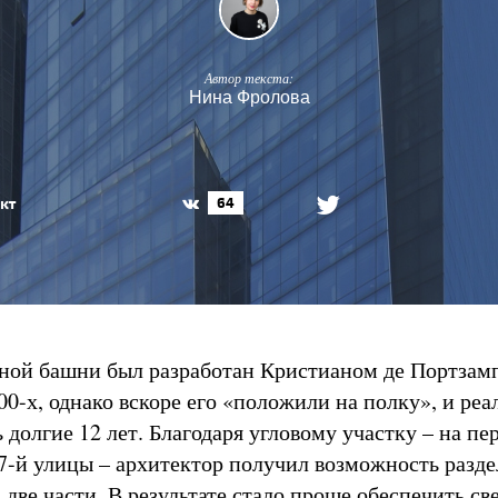
Автор текста:
Нина Фролова
кт
64
ной башни был разработан Кристианом де Портзам
00-х, однако вскоре его «положили на полку», и ре
долгие 12 лет. Благодаря угловому участку – на пе
7-й улицы – архитектор получил возможность разде
две части. В результате стало проще обеспечить св