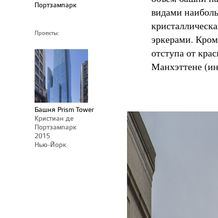
Портзампарк
видами наиболь
кристаллическа
Проекты:
эркерами. Кром
отступа от кра
Манхэттене (ин
Башня Prism Tower
Кристиан де
Портзампарк
2015
Нью-Йорк