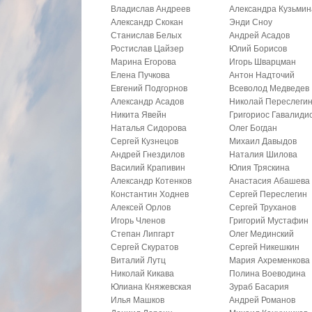
Владислав Андреев
Александра Кузьмин
Александр Скокан
Энди Сноу
Станислав Белых
Андрей Асадов
Ростислав Цайзер
Юлий Борисов
Марина Егорова
Игорь Шварцман
Елена Пучкова
Антон Надточий
Евгений Подгорнов
Всеволод Медведев
Александр Асадов
Николай Переслеги
Никита Явейн
Григориос Гавалиди
Наталья Сидорова
Олег Богдан
Сергей Кузнецов
Михаил Давыдов
Андрей Гнездилов
Наталия Шилова
Василий Крапивин
Юлия Тряскина
Александр Котенков
Анастасия Абашева
Константин Ходнев
Сергей Переслегин
Алексей Орлов
Сергей Труханов
Игорь Членов
Григорий Мустафин
Степан Липгарт
Олег Мединский
Сергей Скуратов
Сергей Никешкин
Виталий Лутц
Мария Ахременкова
Николай Кикава
Полина Воеводина
Юлиана Княжевская
Зураб Басария
Илья Машков
Андрей Романов