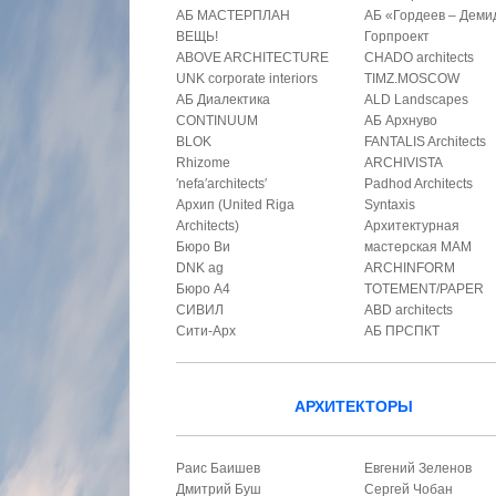
АБ МАСТЕРПЛАН
АБ «Гордеев – Деми
ВЕЩЬ!
Горпроект
ABOVE ARCHITECTURE
CHADO architects
UNK corporate interiors
TIMZ.MOSCOW
АБ Диалектика
ALD Landscapes
CONTINUUM
АБ Архнуво
BLOK
FANTALIS Architects
Rhizome
ARCHIVISTA
′nefa′architects′
Padhod Architects
Архип (United Riga
Syntaxis
Architects)
Архитектурная
Бюро Ви
мастерская МАМ
DNK ag
ARCHINFORM
Бюро А4
TOTEMENT/PAPER
СИВИЛ
ABD architects
Сити-Арх
АБ ПРСПКТ
АРХИТЕКТОРЫ
Раис Баишев
Евгений Зеленов
Дмитрий Буш
Сергей Чобан