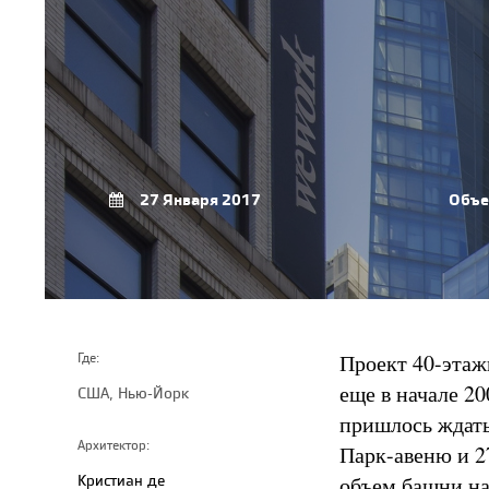
27 Января 2017
Объе
Проект 40-этаж
Где:
еще в начале 20
США, Нью-Йорк
пришлось ждать 
Архитектор:
Парк-авеню и 2
Кристиан де
объем башни на 