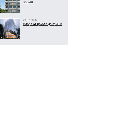
города
29.07.2026
Флора от цоколя до крыши