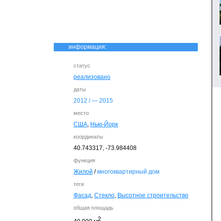
информация:
статус
реализовано
даты
2012
/ —
2015
место
США
,
Нью-Йорк
координаты
40.743317,
-73.984408
функция
Жилой
/
многоквартирный дом
теги
Фасад
,
Стекло
,
Высотное строительство
общая площадь
2