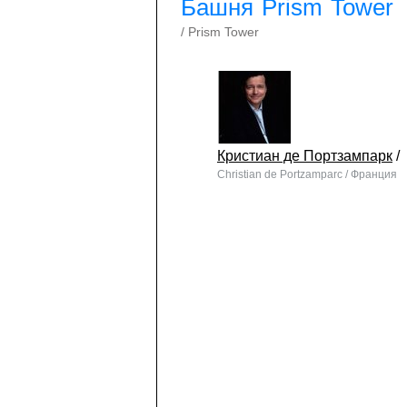
Башня Prism Tower
/ Prism Tower
Кристиан де Портзампарк
/
Christian de Portzamparc / Франция