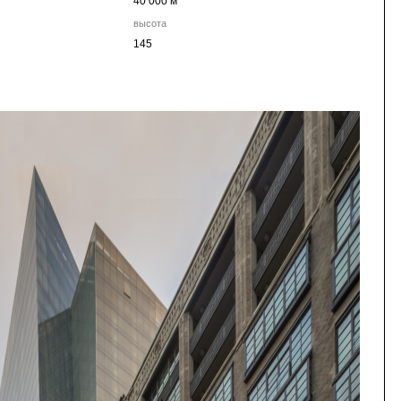
40 000 м
высота
145