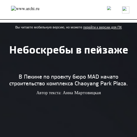
Россия
Мир
Технологии
Интерьер
Пресса
Архитекторы
Проекты
Конкурсы
События
Книги
Вакансии
Вы читаете мобильную версию, но можете
перейти к версии для ПК
Небоскребы в пейзаже
send.project
Анонсы конкурсов
Блог
Журнал
Интервью
Исследование
Мнение
Обзор
Объект
Результаты конкурса
Репортаж
Рецензия
Архитектура
Выставка
В Пекине по проекту бюро MAD начато
Дизайн
Иностранцы в России
Интерьер
строительство комплекса Chaoyang Park Plaza.
Книги
Наследие
Образование
Урбанистика
Автор текста:
Анна Мартовицкая
Эко