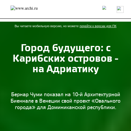
Россия
Мир
Технологии
Интерьер
Пресса
Архитекторы
Проекты
Конкурсы
События
Книги
Вакансии
Вы читаете мобильную версию, но можете
перейти к версии для ПК
Город будущего: с
send.project
Анонсы конкурсов
Блог
Карибских островов -
Журнал
Интервью
Исследование
Мнение
Обзор
Объект
Результаты конкурса
на Адриатику
Репортаж
Рецензия
Архитектура
Выставка
Дизайн
Иностранцы в России
Интерьер
Книги
Наследие
Образование
Урбанистика
Эко
Бернар Чуми показал на 10-й Архитектурной
Биеннале в Венеции свой проект «Овального
города» для Доминиканской республики.