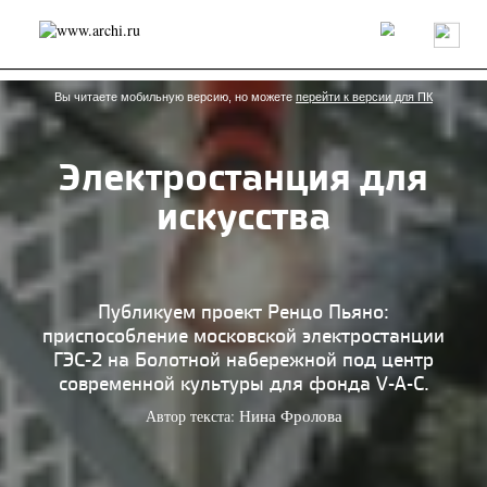
Россия
Мир
Технологии
Интерьер
Пресса
Архитекторы
Проекты
Конкурсы
События
Книги
Вакансии
Вы читаете мобильную версию, но можете
перейти к версии для ПК
Электростанция для
send.project
Анонсы конкурсов
Блог
искусства
Журнал
Интервью
Исследование
Мнение
Обзор
Объект
Результаты конкурса
Репортаж
Рецензия
Архитектура
Выставка
Дизайн
Иностранцы в России
Интерьер
Публикуем проект Ренцо Пьяно:
Книги
Наследие
Образование
Урбанистика
приспособление московской электростанции
Эко
ГЭС-2 на Болотной набережной под центр
современной культуры для фонда V-A-C.
Автор текста:
Нина Фролова