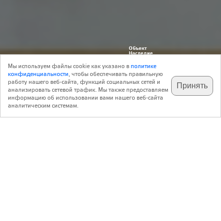
Объект
Наследие
13 Октября 2015
Реконструкция
67
Иностранцы в России
Мы используем файлы cookie как указано в
политике
Архитектура
конфиденциальности
, чтобы обеспечивать правильную
работу нашего веб-сайта, функций социальных сетей и
Принять
анализировать сетевой трафик. Мы также предоставляем
подпишитесь на наш
✕
телеграм @archi_ru
информацию об использовании вами нашего веб-сайта
аналитическим системам.
Напомним, на прошлой неделе Ренцо Пьяно
представил
в Москве
проект превращения исторического здания
электростанции на Болотной набережной в центр
современной культуры. Заказчиком проекта будущего
центра выступил
фонд «Виктория – искусство быть
современным»
(V-A-C) Леонида Михельсона,
председателя правления российской газовой компании
ОАО «Новатэк».