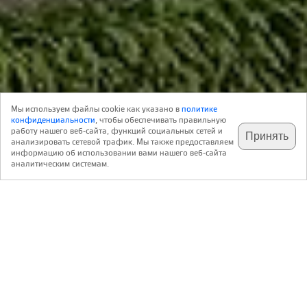
Объект
22 Января 2008
Мы используем файлы cookie как указано в
политике
0
Архитектура
конфиденциальности
, чтобы обеспечивать правильную
работу нашего веб-сайта, функций социальных сетей и
Принять
анализировать сетевой трафик. Мы также предоставляем
подпишитесь на наш
✕
телеграм @archi_ru
информацию об использовании вами нашего веб-сайта
iCube Architectura
аналитическим системам.
http://icube-a.ru
Офисное здание на ул. Наметкина
,
Россия
Москва
Авторский коллектив:
Художественный руководитель: Сергей Аветисов
Архитектура: Екатерина Любавская
2007 — 2007