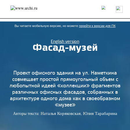
Россия
Мир
Технологии
Интерьер
Пресса
Архитекторы
Проекты
Конкурсы
События
Книги
Вакансии
Вы читаете мобильную версию, но можете
перейти к версии для ПК
English version
Фасад-музей
send.project
Анонсы конкурсов
Блог
Журнал
Интервью
Исследование
Мнение
Обзор
Объект
Результаты конкурса
Репортаж
Рецензия
Архитектура
Выставка
Проект офисного здания на ул. Наметкина
Дизайн
Иностранцы в России
Интерьер
совмещает простой прямоугольный объем с
Книги
Наследие
Образование
Урбанистика
любопытной идеей «коллекции» фрагментов
Эко
различных офисных фасадов, собранных в
архитектуре одного дома как в своеобразном
«музее»
Авторы текста:
,
Наталья Коряковская
Юлия Тарабарина