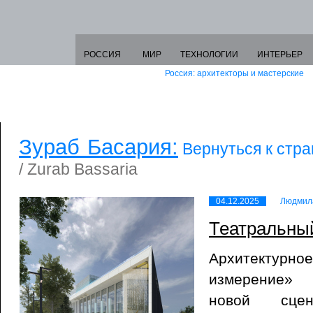
РОССИЯ
МИР
ТЕХНОЛОГИИ
ИНТЕРЬЕР
Россия: архитекторы и мастерские
Зураб Басария:
Вернуться к стр
/ Zurab Bassaria
04.12.2025
Людмил
Театральный
Архитектурн
измерение» 
новой сцен