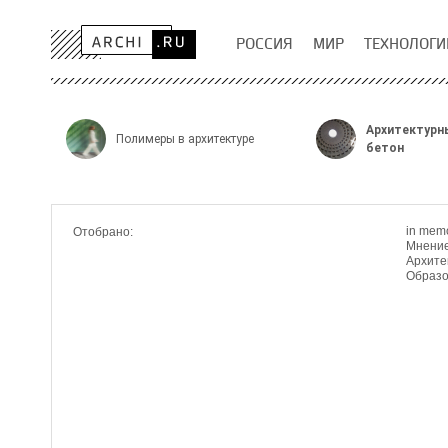
РОССИЯ
МИР
ТЕХНОЛОГИ
Архитектурн
Полимеры в архитектуре
бетон
in mem
Отобрано:
Мнени
Архите
Образо