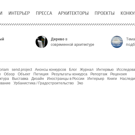
И
ИНТЕРЬЕР
ПРЕССА
АРХИТЕКТОРЫ
ПРОЕКТЫ
КОНКУ
ый
Дерево
в
Тема
современной архитектуре
подб
oriam
send.project
Анонсы конкурсов
Блог
Журнал
Интервью
Исследов
е
Обзор
Объект
Петиция
Результаты конкурса
Репортаж
Рецензия
ктура
Выставка
Дизайн
Иностранцы в России
Интерьер
Книги
Наследи
вание
Урбанистика / Градостроительство
Эко