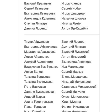
Василий Крапивин
Игорь Членов
Сергей Кузнецов
Сергей Чобан
Екатерина Кузнецова
Игорь Шварцман
Александра Кузьмина
Наталия Шилова
Степан Липгарт
Никита Явейн
Даниил Лоренц
Антон Яр-Скрябин
Тимур Абдуллаев
Евгений Леонов
Екатерина Абдуллаева
Дмитрий Липман
Маргарита Авдышева
Валерий Лукомский
Левон Айрапетов
Антон Лукомский
Алексей Афоничкин
Екатерина Ляпунова
Владислав Бек-Булатов
Иса Магомедов
Антон Белов
Сергей Марков
Татьяна Борисова
Елена Мерцалова
Татьяна Бузулукова
Николай Миловидов
Петр Васильев
Станислав Михаловский
Данило Вукосавлевич
Сергей Мичурин
Андрей Вырва
Олеся Могилевская
Алина Георгиевская
Юлия Мусина
Павел Гордеев
Филипп Никандров
Илья Гринберг
Мария Николаева