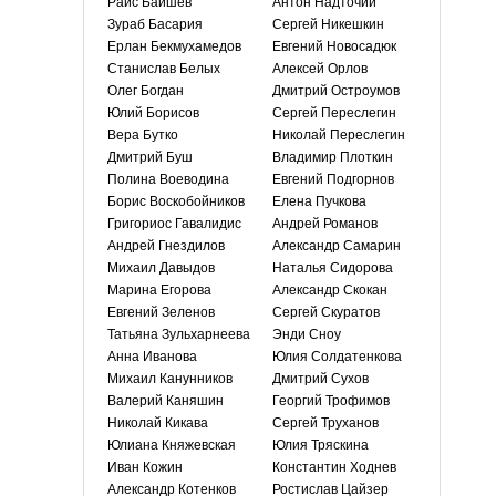
Раис Баишев
Антон Надточий
Зураб Басария
Сергей Никешкин
Ерлан Бекмухамедов
Евгений Новосадюк
Станислав Белых
Алексей Орлов
Олег Богдан
Дмитрий Остроумов
Юлий Борисов
Сергей Переслегин
Вера Бутко
Николай Переслегин
Дмитрий Буш
Владимир Плоткин
Полина Воеводина
Евгений Подгорнов
Борис Воскобойников
Елена Пучкова
Григориос Гавалидис
Андрей Романов
Андрей Гнездилов
Александр Самарин
Михаил Давыдов
Наталья Сидорова
Марина Егорова
Александр Скокан
Евгений Зеленов
Сергей Скуратов
Татьяна Зульхарнеева
Энди Сноу
Анна Иванова
Юлия Солдатенкова
Михаил Канунников
Дмитрий Сухов
Валерий Каняшин
Георгий Трофимов
Николай Кикава
Сергей Труханов
Юлиана Княжевская
Юлия Тряскина
Иван Кожин
Константин Ходнев
Александр Котенков
Ростислав Цайзер