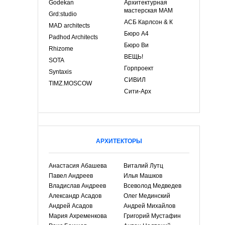
Godekan
Архитектурная
мастерская МАМ
Grd:studio
АСБ Карлсон & К
MAD architects
Бюро А4
Padhod Architects
Бюро Ви
Rhizome
ВЕЩЬ!
SOTA
Горпроект
Syntaxis
СИВИЛ
TIMZ.MOSCOW
Сити-Арх
АРХИТЕКТОРЫ
Анастасия Абашева
Виталий Лутц
Павел Андреев
Илья Машков
Владислав Андреев
Всеволод Медведев
Александр Асадов
Олег Мединский
Андрей Асадов
Андрей Михайлов
Мария Ахременкова
Григорий Мустафин