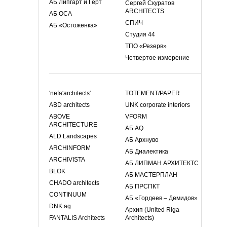
АБ Липгарт и Герт
Сергей Скуратов
ARCHITECTS
АБ ОСА
СПИЧ
АБ «Остоженка»
Студия 44
ТПО «Резерв»
Четвертое измерение
′nefa′architects′
TOTEMENT/PAPER
ABD architects
UNK corporate interiors
ABOVE
VFORM
ARCHITECTURE
АБ AQ
ALD Landscapes
АБ Архнуво
ARCHINFORM
АБ Диалектика
ARCHIVISTA
АБ ЛИПМАН АРХИТЕКТС
BLOK
АБ МАСТЕРПЛАН
CHADO architects
АБ ПРСПКТ
CONTINUUM
АБ «Гордеев – Демидов»
DNK ag
Архип (United Riga
FANTALIS Architects
Architects)