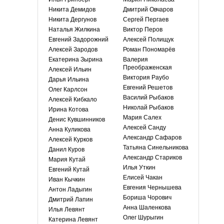
Никита Демидов
Дмитрий Овчаров
Никита Дергунов
Сергей Пергаев
Наталья Жилкина
Виктор Перов
Евгений Задорожний
Алексей Полищук
Алексей Зародов
Роман Пономарёв
Екатерина Зырина
Валерия
Преображенская
Алексей Ильин
Виктория Раубо
Дарья Ильина
Евгений Решетов
Олег Карлсон
Василий Рыбаков
Алексей Кибкало
Николай Рыбаков
Ирина Котова
Мария Салех
Денис Кувшинников
Алексей Санду
Анна Куликова
Александр Сафаров
Алексей Курков
Татьяна Синельникова
Данил Куров
Александр Стариков
Мария Кутай
Илья Уткин
Евгений Кутай
Елисей Чакан
Иван Кычкин
Евгения Чернышева
Антон Ладыгин
Бориша Чорович
Дмитрий Лапин
Анна Шаленкова
Илья Левянт
Олег Шурыгин
Катерина Левянт