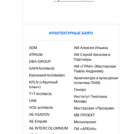
АРХИТЕКТУРНЫЕ БЮРО
ADM
АМ Алексея Ильина
ATRIUM
АМ Сергей Киселев и
Партнеры
DBA-GROUP
АМ «ГРАН» (Мастерская
GAFA Architects
Павла Андреева)
Kleinewelt Architekten
Архитектура и культурная
KPLN («Крупный
политика ПНКБ
план»)
Генпро
T+T Architects
Институт Генплана
UNK
Москвы
VOX architects
Мастерская «Прохрам»
АБ ASADOV
МВ-ПРОЕКТ
АБ Empate
Мезонпроект
АБ INTERCOLUMNIUM
ПИ «АРЕНА»