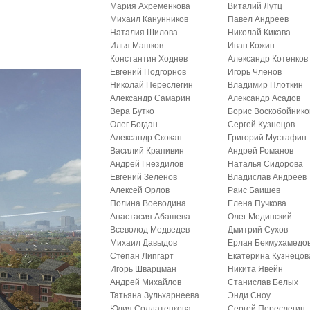
Мария Ахременкова
Виталий Лутц
Михаил Канунников
Павел Андреев
Наталия Шилова
Николай Кикава
Илья Машков
Иван Кожин
Константин Ходнев
Александр Котенков
Евгений Подгорнов
Игорь Членов
Николай Переслегин
Владимир Плоткин
Александр Самарин
Александр Асадов
Вера Бутко
Борис Воскобойнико
Олег Богдан
Сергей Кузнецов
Александр Скокан
Григорий Мустафин
Василий Крапивин
Андрей Романов
Андрей Гнездилов
Наталья Сидорова
Евгений Зеленов
Владислав Андреев
Алексей Орлов
Раис Баишев
Полина Воеводина
Елена Пучкова
Анастасия Абашева
Олег Мединский
Всеволод Медведев
Дмитрий Сухов
Михаил Давыдов
Ерлан Бекмухамедо
Степан Липгарт
Екатерина Кузнецов
Игорь Шварцман
Никита Явейн
Андрей Михайлов
Станислав Белых
Татьяна Зульхарнеева
Энди Сноу
Юлия Солдатенкова
Сергей Переслегин