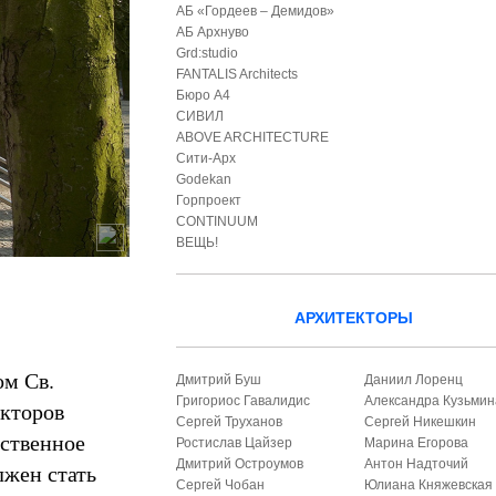
АБ «Гордеев – Демидов»
АБ Архнуво
Grd:studio
FANTALIS Architects
Бюро А4
СИВИЛ
ABOVE ARCHITECTURE
Сити-Арх
Godekan
Горпроект
CONTINUUM
ВЕЩЬ!
АРХИТЕКТОРЫ
ом Св.
Дмитрий Буш
Даниил Лоренц
Григориос Гавалидис
Александра Кузьмин
екторов
Сергей Труханов
Сергей Никешкин
ественное
Ростислав Цайзер
Марина Егорова
Дмитрий Остроумов
Антон Надточий
лжен стать
Сергей Чобан
Юлиана Княжевская