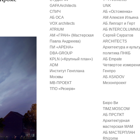
GAFA Architects
UNK
СПИЧ
АБ «Остоженка»
АБ ОСА
АМ Алексея Ильина
VOX architects
АБ Липгарт и Герт
ATRIUM
АБ INTERCOLUMNI
АМ «ГРАН» (Мастерская
Сергей Скуратов
Павла Андреева)
ARCHITECTS
ПИ «АРЕНА»
Архитектура и культ
DBA-GROUP
политика ПНКБ
KPLN («Крупный план»)
АБ Empate
ADM
Четвертое измерен
Институт Генплана
Генпро
Москвы
АБ ASADOV
МВ-ПРОЕКТ
Мезонпроект
ТПО «Резерв»
Бюро Ви
TIMZ.MOSCOW
АБ ПРСПКТ
Архитектурная
мастерская МАМ
АБ МАСТЕРПЛАН
Rhizome