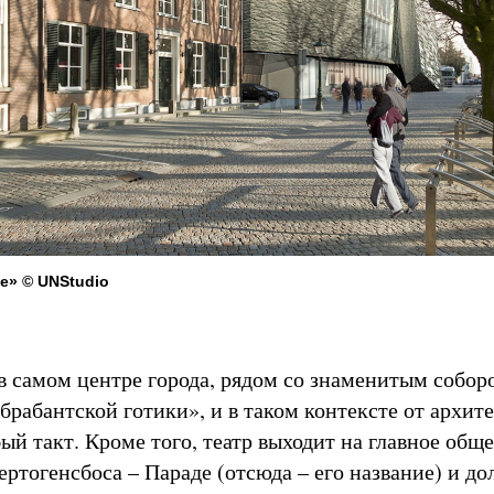
де» © UNStudio
 в самом центре города, рядом со знаменитым собор
брабантской готики», и в таком контексте от архит
ый такт. Кроме того, театр выходит на главное общ
ртогенсбоса – Параде (отсюда – его название) и до