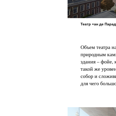
Театр «ан де Пара
Объем театра н
природным камн
здания – фойе,
такой же урове
собор и сложив
для чего больш