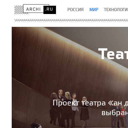
РОССИЯ
МИР
ТЕХНОЛОГИ
Теа
Проект театра «ан 
выбран