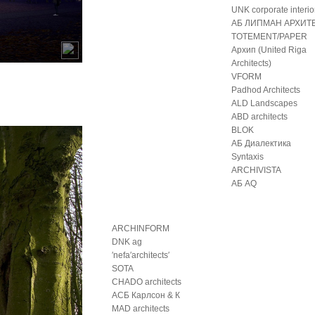
UNK corporate interio
АБ ЛИПМАН АРХИТ
TOTEMENT/PAPER
Архип (United Riga
Architects)
VFORM
Padhod Architects
ALD Landscapes
ABD architects
BLOK
АБ Диалектика
Syntaxis
ARCHIVISTA
АБ AQ
ARCHINFORM
DNK ag
′nefa′architects′
SOTA
CHADO architects
АСБ Карлсон & К
MAD architects