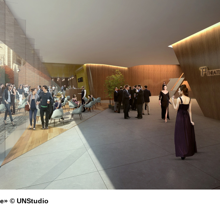
де» © UNStudio