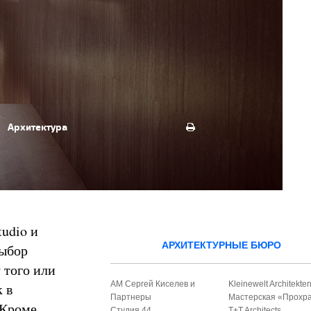
Архитектура
udio и
АРХИТЕКТУРНЫЕ БЮРО
выбор
 того или
АМ Сергей Киселев и
Kleinewelt Architekte
 в
Партнеры
Мастерская «Прохр
 Кроме
Студия 44
T+T Architects