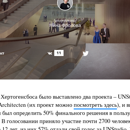
Автор текста:
Нина Фролова
кт
11
 Хертогенсбоса было выставлено два проекта – UNSt
Architecten (их проект можно
посмотреть здесь
), и 
 был определить 50% финального решения в пользу
. В голосовании приняло участие почти 2700 человек
 12 лет, из них 57% отдали свой голос за UNStudio.