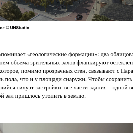
де» © UNStudio
апоминает «геологические формации»: два облицо
ем объема зрительных залов фланкируют остеклен
 которое, помимо прозрачных стен, связывают с Пар
нь пола, что и у площади снаружи. Чтобы сохранить
шийся силуэт застройки, все части здания – одной 
ой зал пришлось утопить в землю.