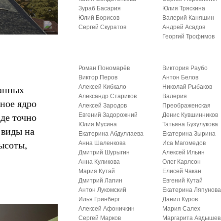
Зураб Басария
Юлия Тряскина
Юлий Борисов
Валерий Каняшин
Сергей Скуратов
Андрей Асадов
Георгий Трофимов
Роман Пономарёв
Виктория Раубо
Виктор Перов
Антон Белов
ванных
Алексей Кибкало
Николай Рыбаков
Александр Стариков
Валерия
ное ядро
Алексей Зародов
Преображенская
аде точно
Евгений Задорожний
Денис Кувшинников
Юлия Мусина
Татьяна Бузулукова
 виды на
Екатерина Абдуллаева
Екатерина Зырина
высоты,
Анна Шаленкова
Иса Магомедов
Дмитрий Шурыгин
Алексей Ильин
Анна Куликова
Олег Карлсон
Мария Кутай
Елисей Чакан
Дмитрий Лапин
Евгений Кутай
Антон Лукомский
Екатерина Ляпунов
Илья Гринберг
Данил Куров
Алексей Афоничкин
Мария Салех
Сергей Марков
Маргарита Авдышев