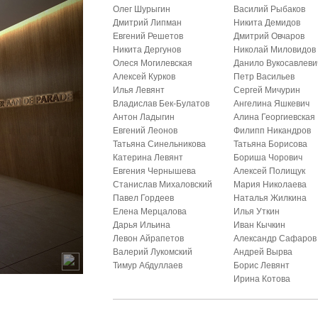
Олег Шурыгин
Василий Рыбаков
Дмитрий Липман
Никита Демидов
Евгений Решетов
Дмитрий Овчаров
Никита Дергунов
Николай Миловидов
Олеся Могилевская
Данило Вукосавлеви
Алексей Курков
Петр Васильев
Илья Левянт
Сергей Мичурин
Владислав Бек-Булатов
Ангелина Яшкевич
Антон Ладыгин
Алина Георгиевская
Евгений Леонов
Филипп Никандров
Татьяна Синельникова
Татьяна Борисова
Катерина Левянт
Бориша Чорович
Евгения Чернышева
Алексей Полищук
Станислав Михаловский
Мария Николаева
Павел Гордеев
Наталья Жилкина
Елена Мерцалова
Илья Уткин
Дарья Ильина
Иван Кычкин
Левон Айрапетов
Александр Сафаров
Валерий Лукомский
Андрей Вырва
Тимур Абдуллаев
Борис Левянт
Ирина Котова