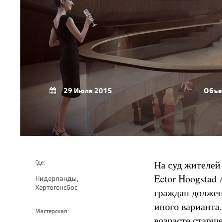
29 Июля 2015
Объе
На суд жителей
Где:
Ector Hoogstad 
Нидерланды,
Хертогенсбос
граждан должен
иного варианта
Мастерская:
возрасте старше