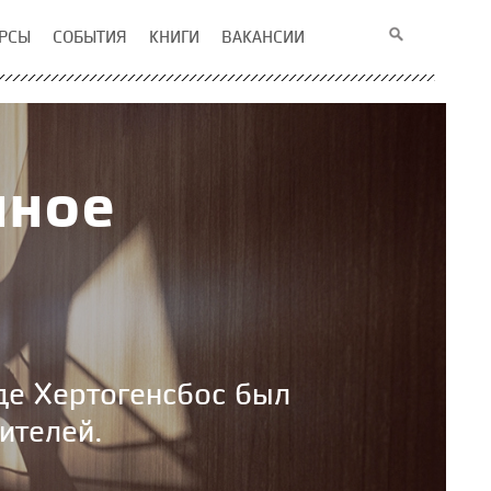
РСЫ
СОБЫТИЯ
КНИГИ
ВАКАНСИИ
нное
де Хертогенсбос был
ителей.