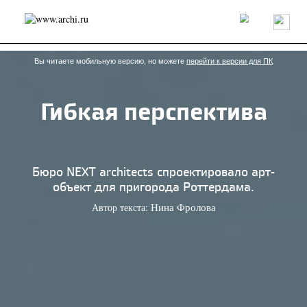
Россия
Мир
Технологии
Интерьер
Пресса
Архитекторы
Проекты
Конкурсы
События
Книги
Вакансии
Вы читаете мобильную версию, но можете
перейти к версии для ПК
Гибкая перспектива
send.project
Анонсы конкурсов
Блог
Журнал
Интервью
Исследование
Мнение
Обзор
Объект
Результаты конкурса
Репортаж
Рецензия
Архитектура
Выставка
Бюро NEXT architects спроектировало арт-
Дизайн
Иностранцы в России
Интерьер
объект для пригорода Роттердама.
Книги
Наследие
Образование
Урбанистика
Автор текста:
Нина Фролова
Эко