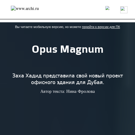
Россия
Мир
Технологии
Интерьер
Пресса
Архитекторы
Проекты
Конкурсы
События
Книги
Вакансии
Вы читаете мобильную версию, но можете
перейти к версии для ПК
Opus Magnum
send.project
Анонсы конкурсов
Блог
Журнал
Интервью
Исследование
Мнение
Обзор
Объект
Результаты конкурса
Репортаж
Рецензия
Архитектура
Выставка
Заха Хадид представила свой новый проект
Дизайн
Иностранцы в России
Интерьер
офисного здания для Дубая.
Книги
Наследие
Образование
Урбанистика
Автор текста:
Нина Фролова
Эко