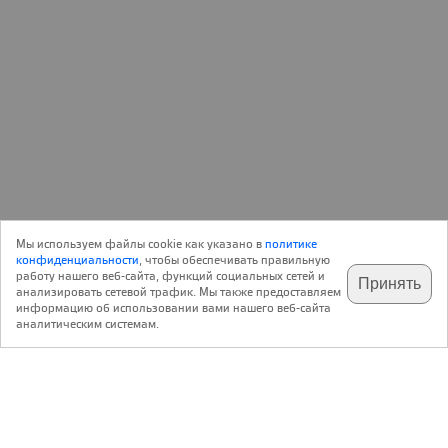
15 Ноября 2006
Новость
Мы используем файлы cookie как указано в
политике
0
конфиденциальности
, чтобы обеспечивать правильную
работу нашего веб-сайта, функций социальных сетей и
Принять
анализировать сетевой трафик. Мы также предоставляем
подпишитесь на наш
✕
телеграм @archi_ru
информацию об использовании вами нашего веб-сайта
Это Заха Хадид, «Рейзер+Умемото», Фрэнк Гери, Энрике
аналитическим системам.
Нортен и Даниэль Либескинд. Все они выступают в
партнерстве с различными луизианскими мастерскими.
Конкурс стартовал 18 сентября этого года, когда
«Строительная корпорация Нового Орлеана» выслала
специальные приглашения самым известным
архитекторам мира, а также предложила принять участие