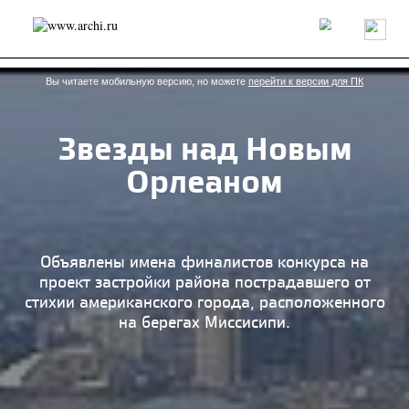
Россия
Мир
Технологии
Интерьер
Пресса
Архитекторы
Проекты
Конкурсы
События
Книги
Вакансии
Вы читаете мобильную версию, но можете
перейти к версии для ПК
Звезды над Новым
send.project
Анонсы конкурсов
Блог
Орлеаном
Журнал
Интервью
Исследование
Мнение
Обзор
Объект
Результаты конкурса
Репортаж
Рецензия
Архитектура
Выставка
Дизайн
Иностранцы в России
Интерьер
Объявлены имена финалистов конкурса на
Книги
Наследие
Образование
Урбанистика
проект застройки района пострадавшего от
Эко
стихии американского города, расположенного
на берегах Миссисипи.