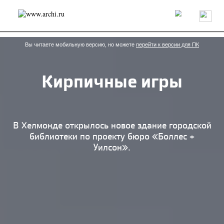
Россия
Мир
Технологии
Интерьер
Пресса
Архитекторы
Проекты
Конкурсы
События
Книги
Вакансии
Вы читаете мобильную версию, но можете
перейти к версии для ПК
Кирпичные игры
send.project
Анонсы конкурсов
Блог
Журнал
Интервью
Исследование
Мнение
Обзор
Объект
Результаты конкурса
Репортаж
Рецензия
Архитектура
Выставка
В Хелмонде открылось новое здание городской
Дизайн
Иностранцы в России
Интерьер
библиотеки по проекту бюро «Боллес +
Книги
Наследие
Образование
Урбанистика
Уилсон».
Эко