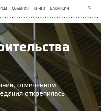
РСЫ
СОБЫТИЯ
КНИГИ
ВАКАНСИИ
оительства
ании, отмеченном
седания открепилась