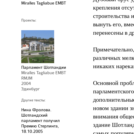
Miralles Tagliabue EMBT
крепления отсут
строительства и
Проекты:
вынуть его, вме
перенесены в д
Примечательно,
различных мелк
никаких нарека
Парламент Шотландии
Miralles Tagliabue EMBT
RMJM
Основной пробл
2004
Эдинбург
парламентского
дополнительные
Другие тексты:
новом здании з
Нина Фролова.
Шотландский
внимания общес
парламент получил
здание Шотланд
Премию Стерлинга,
18.10.2005
самых популярн