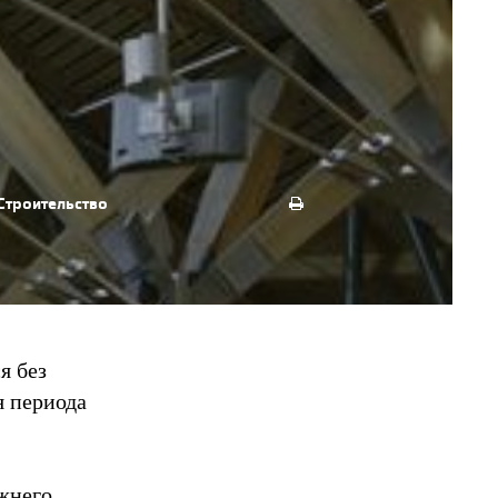
Строительство
я без
я периода
жнего