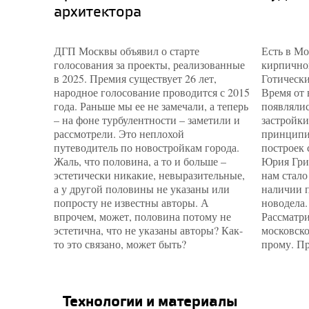
архитектора
ДГП Москвы объявил о старте
Есть в М
голосования за проекты, реализованные
кирпичног
в 2025. Премия существует 26 лет,
Готически
народное голосование проводится с 2015
Время от
года. Раньше мы ее не замечали, а теперь
появлялис
– на фоне турбулентности – заметили и
застройки
рассмотрели. Это неплохой
принципи
путеводитель по новостройкам города.
построек 
Жаль, что половина, а то и больше –
Юрия Гри
эстетически никакие, невыразительные,
нам стало
а у другой половины не указаны или
наличии п
попросту не известны авторы. А
новодела.
впрочем, может, половина потому не
Рассматри
эстетична, что не указаны авторы? Как-
московск
то это связано, может быть?
прому. Пр
Технологии и материалы