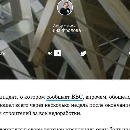
Автор текста:
Нина Фролова
сть
0
цидент, о котором
сообщает BBC
, впрочем, обошелс
зошел всего через несколько недель после окончани
 строителей за все недоработки.
держался в своем верхнем креплении; один болт ни