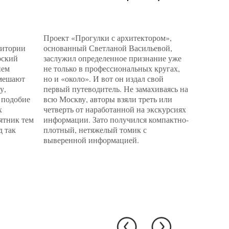
Проект «Прогулки с архитектором»,
Вроде о
ритории
основанный Светланой Васильевой,
объектов
рский
заслужил определенное признание уже
задачу с
нем
не только в профессиональных кругах,
русском 
 мешают
но и «около». И вот он издал свой
«8 линий
у,
первый путеводитель. Не замахиваясь на
Музея пр
 подобие
всю Москву, авторы взяли треть или
Делегатс
х
четверть от наработанной на экскурсиях
кота. «В
мятник тем
информации. Зато получился компактно-
Наблюда
д так
плотный, нетяжелый томик с
между п
выверенной информацией.
прилавко