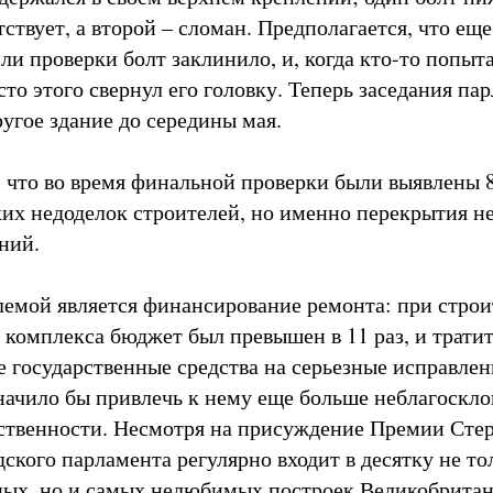
ствует, а второй – сломан. Предполагается, что еще
ли проверки болт заклинило, и, когда кто-то попыт
сто этого свернул его головку. Теперь заседания па
ругое здание до середины мая.
 что во время финальной проверки были выявлены 8
их недоделок строителей, но именно перекрытия н
ний.
емой является финансирование ремонта: при строи
 комплекса бюджет был превышен в 11 раз, и трати
 государственные средства на серьезные исправлен
начило бы привлечь к нему еще больше неблагоскл
твенности. Несмотря на присуждение Премии Стер
ского парламента регулярно входит в десятку не то
ых, но и самых нелюбимых построек Великобрита