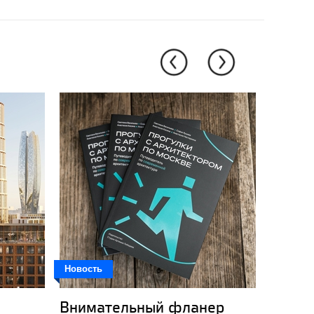
Новость
Новость
Внимательный фланер
Кот-к