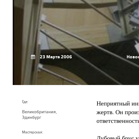
23 Марта 2006
Ново
Неприятный ин
Где:
жертв. Он прои
Великобритания,
Эдинбург
ответственности
Мастерская:
Дубовый брус у