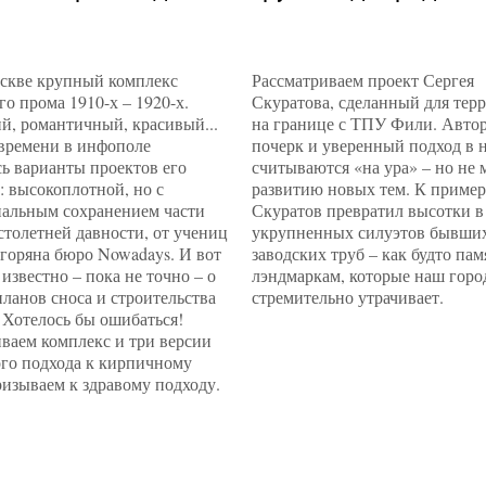
оскве крупный комплекс
Рассматриваем проект Сергея
о прома 1910-х – 1920-х.
Скуратова, сделанный для тер
й, романтичный, красивый...
на границе с ТПУ Фили. Авто
 времени в инфополе
почерк и уверенный подход в 
ь варианты проектов его
считываются «на ура» – но не
: высокоплотной, но с
развитию новых тем. К пример
альным сохранением части
Скуратов превратил высотки в
столетней давности, от учениц
укрупненных силуэтов бывши
горяна бюро Nowadays. И вот
заводских труб – как будто па
 известно – пока не точно – о
лэндмаркам, которые наш горо
ланов сноса и строительства
стремительно утрачивает.
 Хотелось бы ошибаться!
ваем комплекс и три версии
ого подхода к кирпичному
изываем к здравому подходу.