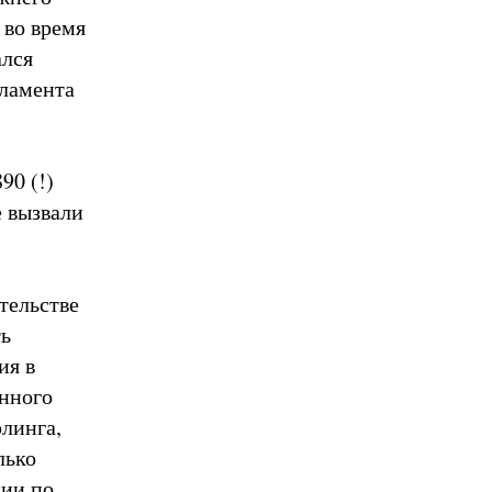
 во время
ался
рламента
90 (!)
е вызвали
тельстве
ть
ия в
онного
линга,
лько
нии по