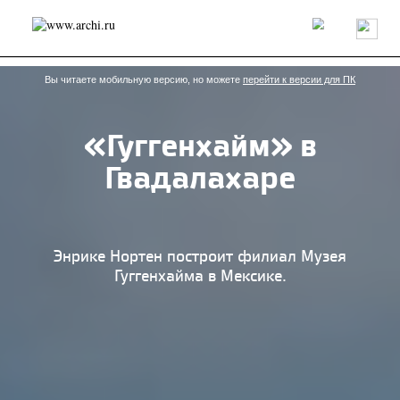
Россия
Мир
Технологии
Интерьер
Пресса
Архитекторы
Проекты
Конкурсы
События
Книги
Вакансии
Вы читаете мобильную версию, но можете
перейти к версии для ПК
«Гуггенхайм» в
send.project
Анонсы конкурсов
Блог
Гвадалахаре
Журнал
Интервью
Исследование
Мнение
Обзор
Объект
Результаты конкурса
Репортаж
Рецензия
Архитектура
Выставка
Дизайн
Иностранцы в России
Интерьер
Энрике Нортен построит филиал Музея
Книги
Наследие
Образование
Урбанистика
Гуггенхайма в Мексике.
Эко