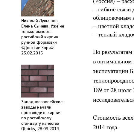
(Россия) – расх
– гибкие связи
облицовочным к
Николай Лукьянов,
– цветной кладо
Елена Сычева. Уже не
только импорт:
– теплый кладоч
российский кирпич
ручной формовки
«Донские Зори»,
По результатам
25.02.2015
в оптимальном 
эксплуатации Б
теплопроводнос
189 от 28 июля 
исследовательс
Западноевропейские
заводы начали
производить кирпич
Cтоимость всех
по российскому
стандарту качества
2014 года.
Qbricks, 28.09.2014