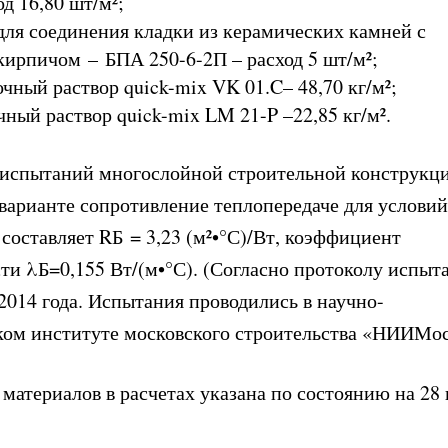
од 16,80 шт/м²;
 для соединения кладки из керамических камней с
ирпичом – БПА 250-6-2П – расход 5 шт/м²;
чный раствор quick-mix VK 01.C– 48,70 кг/м²;
ный раствор quick-mix LM 21-P –22,85 кг/м².
 испытаний многослойной строительной конструкци
варианте сопротивление теплопередаче для условий
 составляет R
Б
= 3,23 (м²•°С)/Вт, коэффициент
ти λ
Б
=0,155 Вт/(м•°С). (
Согласно протоколу испы
2014 года
. Испытания проводились в научно-
ком институте московского строительства «НИИМос
 материалов в расчетах указана по состоянию на 28