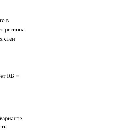
то в
го региона
х стен
ет R
Б
=
варианте
сть