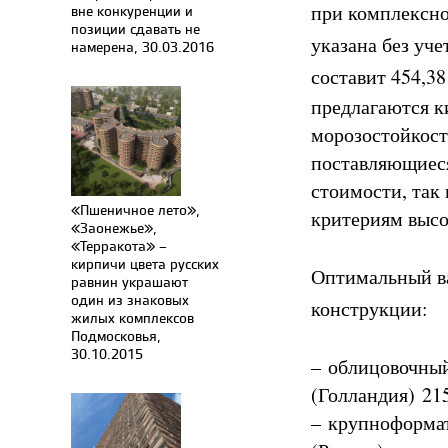
при комплексно
вне конкуренции и
позиции сдавать не
указана без уч
намерена, 30.03.2016
составит 454,38
предлагаются 
морозостойкост
поставляющиеся
стоимости, так
«Пшеничное лето»,
критериям высок
«Заонежье»,
«Терракота» –
кирпичи цвета русских
Оптимальный в
равнин украшают
один из знаковых
конструкции:
жилых комплексов
Подмосковья,
30.10.2015
–
облицовочны
(Голландия) 215
–
крупноформа