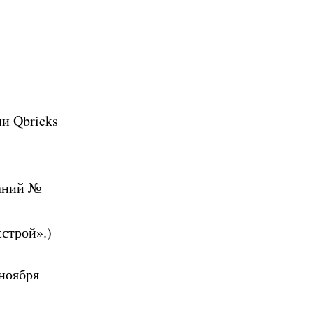
и Qbricks
таний №
строй».
)
 ноября