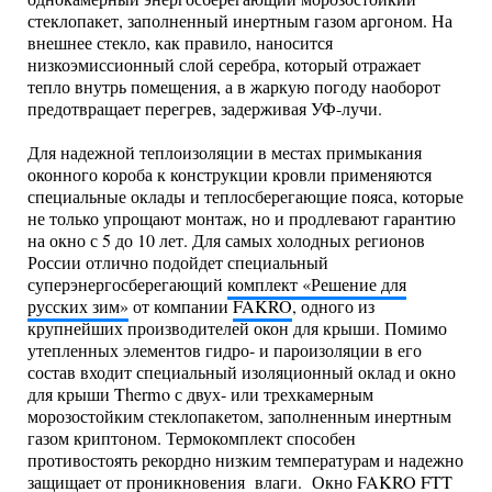
стеклопакет, заполненный инертным газом аргоном. На
внешнее стекло, как правило, наносится
низкоэмиссионный слой серебра, который отражает
тепло внутрь помещения, а в жаркую погоду наоборот
предотвращает перегрев, задерживая УФ-лучи.
Для надежной теплоизоляции в местах примыкания
оконного короба к конструкции кровли применяются
специальные оклады и теплосберегающие пояса, которые
не только упрощают монтаж, но и продлевают гарантию
на окно с 5 до 10 лет. Для самых холодных регионов
России отлично подойдет специальный
суперэнергосберегающий
комплект «Решение для
русских зим»
от компании
FAKRO
, одного из
крупнейших производителей окон для крыши. Помимо
утепленных элементов гидро- и пароизоляции в его
состав входит специальный изоляционный оклад и окно
для крыши Thermo с двух- или трехкамерным
морозостойким стеклопакетом, заполненным инертным
газом криптоном. Термокомплект способен
противостоять рекордно низким температурам и надежно
защищает от проникновения влаги. Окно FAKRO FTT