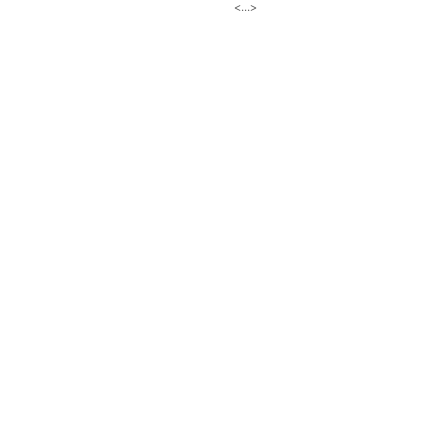
<...>