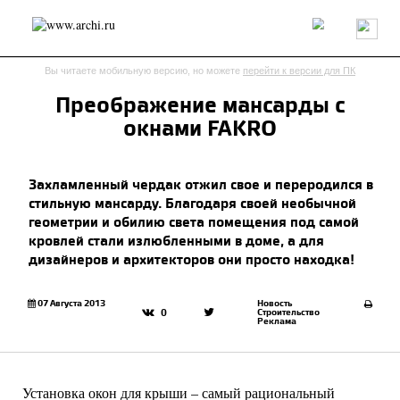
Россия
Мир
Технологии
Интерьер
Пресса
Архитекторы
Вы читаете мобильную версию, но можете
перейти к версии для ПК
Проекты
Конкурсы
События
Книги
Вакансии
Преображение мансарды с
окнами FAKRO
send.project
Анонсы конкурсов
Блог
Журнал
Интервью
Исследование
Мнение
Захламленный чердак отжил свое и переродился в
Обзор
Объект
Результаты конкурса
стильную мансарду. Благодаря своей необычной
Репортаж
Рецензия
Архитектура
Выставка
геометрии и обилию света помещения под самой
Дизайн
Иностранцы в России
Интерьер
кровлей стали излюбленными в доме, а для
Книги
Наследие
Образование
Урбанистика
дизайнеров и архитекторов они просто находка!
Эко
07 Августа 2013
Новость
Строительство
0
Реклама
Установка окон для крыши – самый рациональный