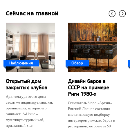
Сейчас на главной
Наблюдения
Обзор
Открытый дом
Дизайн баров в
закрытых клубов
СССР на примере
Риги 1980-х
Архитектура этого дома
столь же индивидуальна, как
Основатель бюро «Архип»
организация, которая его
Евгений Леонов составил
занимает. A-House –
впечатляющую подборку
мультикультурный хаб,
интерьеров рижских баров и
призванный <...>
ресторанов, которые за 50