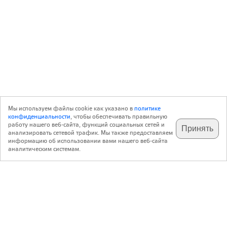
Мы используем файлы cookie как указано в
политике
конфиденциальности
, чтобы обеспечивать правильную
работу нашего веб-сайта, функций социальных сетей и
Принять
анализировать сетевой трафик. Мы также предоставляем
подпишитесь на наш
✕
телеграм @archi_ru
информацию об использовании вами нашего веб-сайта
аналитическим системам.
с 20 июля 1999 г.
Версия для ПК
Пользовательское соглашение
Контакты
Политика конфиденциальности
О нас