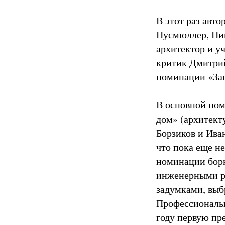
В этот раз авт
Нусмюллер, Ник
архитектор и у
критик Дмитрий
номинации «За
В основной ном
дом» (архитек
Борзиков и Ива
что пока еще н
номинации борю
инженерными р
задумками, выб
Профессиональн
году первую пр