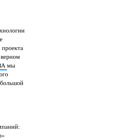
хнологии
е
 проекта
в верном
ВА
мы
ого
 большой
мпаний:
р»