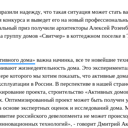
разили надежду, что такая ситуация может стать 
я конкурса и выведет его на новый профессиональн
альный приз получили архитекторы Алексей Розенб
за группу домов «Свитчер» в коттеджном поселке в 
тивного дома»
важна начинка, все те новейшие тех
чивают жизнедеятельность дома. Это эксперимент
мере которого мы хотим показать, что активные дом
ксплуатации в России. В перспективе в нашей стран
ирование проекта, строительство «Активных домов
х. Оптимизированный проект может быть получен 
а основе экспертных оценок и исследований дома.
азвитие российского девелопмента не может происхо
инновационных технологий», - говорит Дмитрий Ак