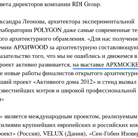
овета директоров компании RDI Group.
сандра Леонова, архитектора экспериментальной
 лаборатории POLYGON даже самые современные те
ого архитектурного обрамления. «Для нас получени
емии АРХИWOOD за архитектурную составляющую
казательство того, что мы не ошиблись и движемся 
роект активно развивается,
на выставке АРХМОСК
е новые работы финалистов открытого архитектурн
чший проект «Активного дома 2012» и стенд вызвал
известнейших мэтров и широкой профессиональной
и»
» является международным проектом, реализуемым
силиями крупнейших европейских и российских ко
оект» (Россия), VELUX (Дания), «Сен-Гобен Изове