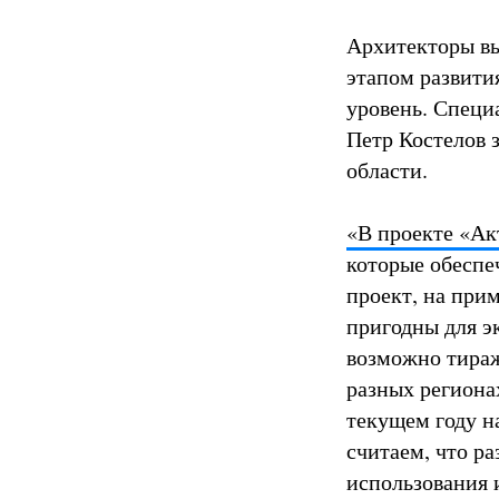
Архитекторы вы
этапом развити
уровень. Специ
Петр Костелов 
области.
«В проекте «Ак
которые обеспе
проект, на при
пригодны для э
возможно тираж
разных региона
текущем году н
считаем, что р
использования 