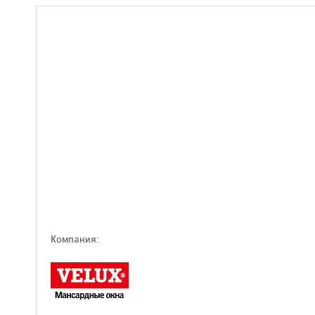
Компaния: