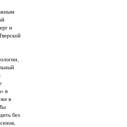
важным
ый
ерг и
Тверской
нологии,
альный
а
е
» в
уже в
 Мы
дить без
сенов,