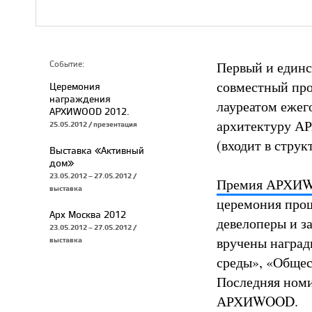
Первый и единс
Событие:
совместный пр
Церемония
награждения
лауреатом ежег
АРХИWOOD 2012.
архитектуру 
25.05.2012 / презентация
(входит в стру
Выставка «Активный
дом»
23.05.2012 – 27.05.2012 /
Премия АРХИ
выставка
церемония прош
Арх Москва 2012
девелоперы и з
23.05.2012 – 27.05.2012 /
вручены наград
выставка
среды», «Общес
Последняя номи
АРХИWOOD.