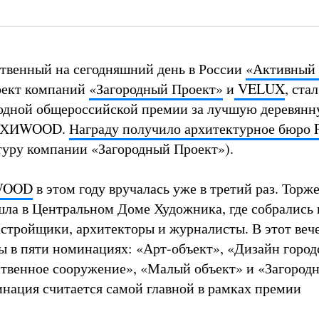
твенный на сегодняшний день в России
«Активный
оект компаний
«Загородный Проект»
и
VELUX
, стал
одной общероссийской премии за лучшую деревян
АРХИWOOD.
Награду получило архитектурное бюр
ктуру компании «Загородный Проект»).
WOOD
в этом году вручалась уже в третий раз. Торж
ла в Центральном Доме Художника, где собрались
астройщики, архитекторы и журналисты. В этот веч
ы в пяти номинациях: «Арт-объект», «Дизайн город
твенное сооружение», «Малый объект» и «Загород
нация считается самой главной в рамках премии