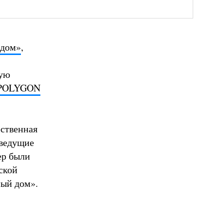
 дом»
,
ную
о POLYGON
ественная
 ведущие
ер были
ской
ный дом».