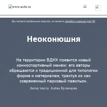
Россия
Мир
Технологии
Интерьер
Пресса
Архитекторы
Проекты
Конкурсы
События
Книги
Вакансии
Вы читаете мобильную версию, но можете
перейти к версии для ПК
Неоконюшня
send.project
Анонсы конкурсов
Блог
Журнал
Интервью
Исследование
Мнение
Обзор
Объект
Результаты конкурса
Репортаж
Рецензия
Архитектура
Выставка
На территории ВДНХ появится новый
Дизайн
Иностранцы в России
Интерьер
конноспортивный манеж: его авторы
Книги
Наследие
Образование
Урбанистика
обращаются к традиционной для типологии
Эко
форме и материалам, трактуя их как
современный парковый павильон.
Автор текста:
Алёна Кузнецова