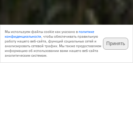
send.project
19 Июля 2021
Мы используем файлы cookie как указано в
политике
4
Архитектура
конфиденциальности
, чтобы обеспечивать правильную
работу нашего веб-сайта, функций социальных сетей и
Принять
анализировать сетевой трафик. Мы также предоставляем
подпишитесь на наш
✕
телеграм @archi_ru
информацию об использовании вами нашего веб-сайта
Борис Тарасов
Бюро «Проспект»
аналитическим системам.
None
Илья Тарасов
«Звенящая синяя даль»
,
,
Россия
Москва
Проспект Мира, д. 119
Авторский коллектив:
Руководитель авторского коллектива – Борис Тарасов; архитекторы –
Илья Тарасов, Ольга Соколова, Илья Вихорев, Анна Золотницина;
конструктор – Ильдар Гафуров
1.2020 — 2.2022 / 2022 — 2026