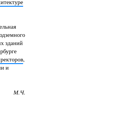
хитектуре
ельная
подземного
их зданий
ербурге
иректоров
,
ии и
М.Ч.