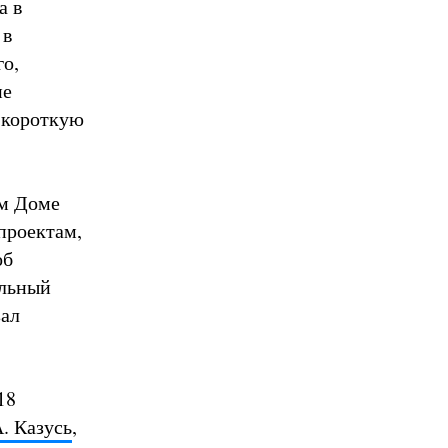
а в
 в
го,
ие
а короткую
ом Доме
проектам,
об
альный
зал
18
. Казусь
,