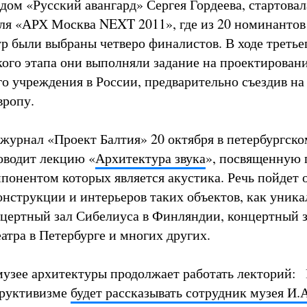
дом «Русский авангард» Сергея Гордеева, стартовал
ля «АРХ Москва NEXT 2011», где из 20 номинантов
ур были выбраны четверо финалистов. В ходе третье
кого этапа они выполняли задание на проектирован
го учреждения в России, предварительно съездив н
вропу.
 журнал «Проект Балтия» 20 октября в петербургск
оводит лекцию «
Архитектура звука
», посвященную 
онентом которых является акустика. Речь пойдет 
онструкции и интерьеров таких объектов, как уник
цертный зал Сибелиуса в Финляндии, концертный 
атра в Петербурге и многих других.
узее архитектуры продолжает работать лекторий: 
труктивизме
будет рассказывать сотрудник музея И.А