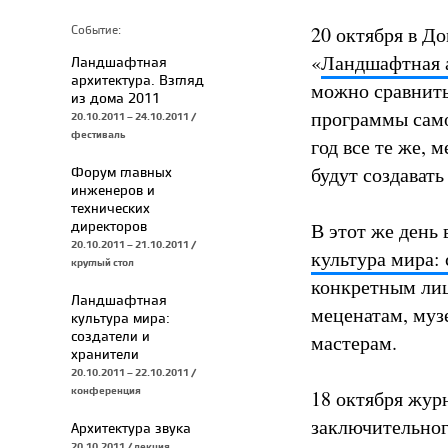
20 октября в Д
Событие:
«
Ландшафтная а
Ландшафтная
архитектура. Взгляд
можно сравнить
из дома 2011
программы само
20.10.2011 – 24.10.2011 /
фестиваль
год все те же, 
будут создавать
Форум главных
инженеров и
технических
директоров
В этот же день
20.10.2011 – 21.10.2011 /
культура мира:
круглый стол
конкретным лиц
Ландшафтная
меценатам, муз
культура мира:
создатели и
мастерам.
хранители
20.10.2011 – 22.10.2011 /
конференция
18 октября жур
заключительног
Архитектура звука
20.10.2011 / лекция