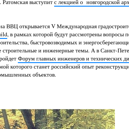
. Ратомская выступит
с лекцией о новгородской ар
на ВВЦ открывается V Международная градостроит
ild
, в рамках которой будут рассмотрены вопросы 
роительства, быстровозводимых и энергосберегающ
е строительные и инженерные темы. А в Санкт-Пет
пройдет
Форум главных инженеров и технических д
мой которого станет российский опыт реконструкц
омышленных объектов.