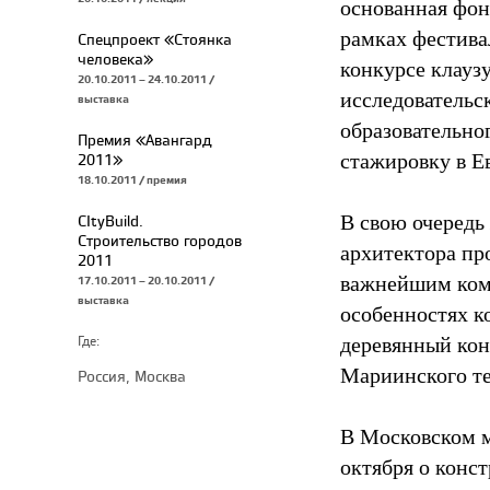
основанная фон
рамках фестива
Спецпроект «Стоянка
человека»
конкурсе клауз
20.10.2011 – 24.10.2011 /
исследовательс
выставка
образовательно
Премия «Авангард
стажировку в Е
2011»
18.10.2011 / премия
В свою очередь
CItyBuild.
Строительство городов
архитектора пр
2011
важнейшим комп
17.10.2011 – 20.10.2011 /
выставка
особенностях к
деревянный кон
Где:
Мариинского те
Россия, Москва
В Московском м
октября о конс