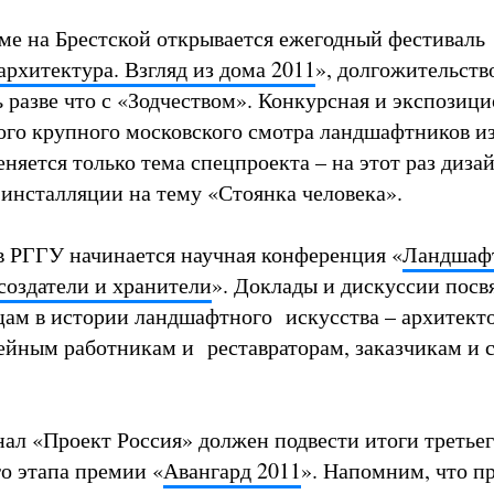
оме на Брестской открывается ежегодный фестиваль
рхитектура. Взгляд из дома 2011
», долгожительств
 разве что с «Зодчеством». Конкурсная и экспозиц
го крупного московского смотра ландшафтников из
меняется только тема спецпроекта – на этот раз диза
 инсталляции на тему «Стоянка человека».
 в РГГУ начинается научная конференция «
Ландшаф
 создатели и хранители
». Доклады и дискуссии пос
ам в истории ландшафтного искусства – архитект
ейным работникам и реставраторам, заказчикам и 
нал «Проект Россия» должен подвести итоги третье
о этапа премии «
Авангард 2011
». Напомним, что п