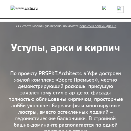
Россия
Мир
Технологии
Интерьер
Пресса
Архитекторы
Проекты
Конкурсы
События
Книги
Вакансии
Вы читаете мобильную версию, но можете
перейти к версии для ПК
Уступы, арки и кирпич
send.project
Анонсы конкурсов
Блог
Журнал
Интервью
Исследование
Мнение
Обзор
Объект
Результаты конкурса
Репортаж
Рецензия
Архитектура
Выставка
По проекту PRSPKT.Architects в Уфе достроен
Дизайн
Иностранцы в России
Интерьер
жилой комплекс «Зорге Премьер», честно
Книги
Наследие
Образование
Урбанистика
демонстрирующий роскошь, присущую
Эко
заявленному стилю ар-деко: фасады
полностью облицованы кирпичом, просторные
лобби украшает барельефы и многоярусные
люстры, вместо остекленных лоджий –
гедонистические балкончики. В стройной
башне-доминанте располагается по одной