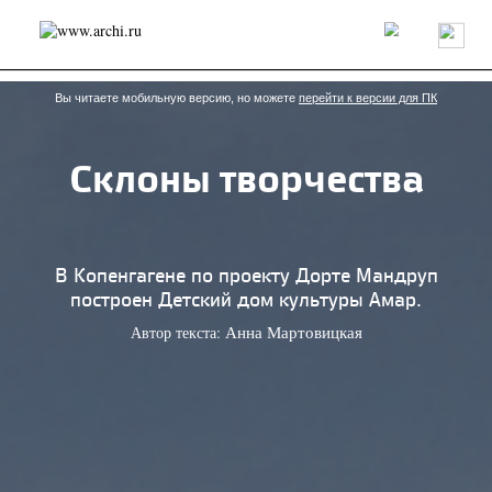
Россия
Мир
Технологии
Интерьер
Пресса
Архитекторы
Проекты
Конкурсы
События
Книги
Вакансии
Вы читаете мобильную версию, но можете
перейти к версии для ПК
Склоны творчества
send.project
Анонсы конкурсов
Блог
Журнал
Интервью
Исследование
Мнение
Обзор
Объект
Результаты конкурса
Репортаж
Рецензия
Архитектура
Выставка
В Копенгагене по проекту Дорте Мандруп
Дизайн
Иностранцы в России
Интерьер
построен Детский дом культуры Амар.
Книги
Наследие
Образование
Урбанистика
Автор текста:
Анна Мартовицкая
Эко