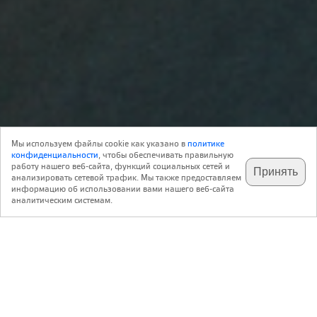
Объект
21 Января 2014
Мы используем файлы cookie как указано в
политике
1
Архитектура
конфиденциальности
, чтобы обеспечивать правильную
работу нашего веб-сайта, функций социальных сетей и
Принять
анализировать сетевой трафик. Мы также предоставляем
подпишитесь на наш
✕
телеграм @archi_ru
информацию об использовании вами нашего веб-сайта
Детский культурный центр, построенный в районе
аналитическим системам.
Амагер, рассчитан на посетителей в возрасте от 0 до 18
лет. Это не детский сад и не школа, а именно досуговый
центр, в котором и дети, и подростки смогут найти для
себя занятие по душе.