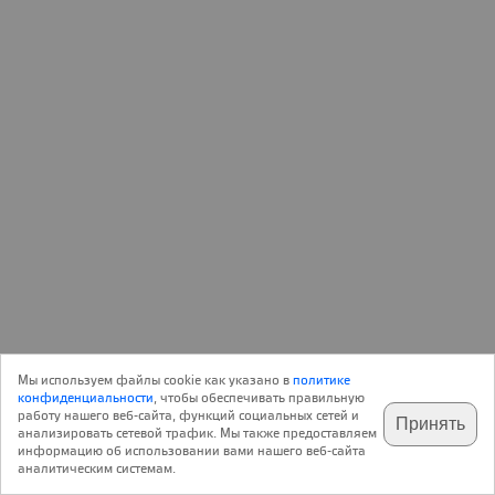
13 Февраля 2013
Мы используем файлы cookie как указано в
политике
0
конфиденциальности
, чтобы обеспечивать правильную
работу нашего веб-сайта, функций социальных сетей и
Принять
анализировать сетевой трафик. Мы также предоставляем
подпишитесь на наш
✕
телеграм @archi_ru
информацию об использовании вами нашего веб-сайта
Новый отель — часть гостиничного комплекса
аналитическим системам.
площадью 750 гектаров, куда входят два поля для гольфа,