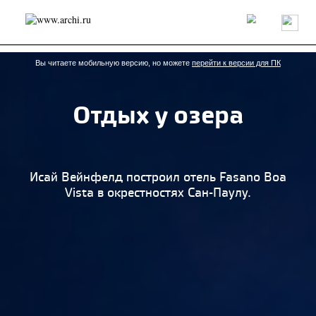
Россия
Мир
Технологии
Интерьер
Пресса
Архитекторы
Проекты
Конкурсы
События
Книги
Вакансии
Вы читаете мобильную версию, но можете
перейти к версии для ПК
Отдых у озера
send.project
Анонсы конкурсов
Блог
Журнал
Интервью
Исследование
Мнение
Обзор
Объект
Результаты конкурса
Репортаж
Рецензия
Архитектура
Выставка
Исай Вейнфелд построил отель Fasano Boa
Дизайн
Иностранцы в России
Интерьер
Vista в окрестностях Сан-Паулу.
Книги
Наследие
Образование
Урбанистика
Эко