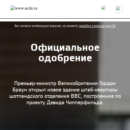
Россия
Мир
Технологии
Интерьер
Пресса
Архитекторы
Проекты
Конкурсы
События
Книги
Вакансии
Вы читаете мобильную версию, но можете
перейти к версии для ПК
Официальное
send.project
Анонсы конкурсов
Блог
одобрение
Журнал
Интервью
Исследование
Мнение
Обзор
Объект
Результаты конкурса
Репортаж
Рецензия
Архитектура
Выставка
Дизайн
Иностранцы в России
Интерьер
Премьер-министр Великобритании Гордон
Книги
Наследие
Образование
Урбанистика
Браун открыл новое здание штаб-квартиры
Эко
шотландского отделения BBC, построенное по
проекту Дэвида Чипперфильда.