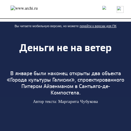
Россия
Мир
Технологии
Интерьер
Пресса
Архитекторы
Проекты
Конкурсы
События
Книги
Вакансии
Вы читаете мобильную версию, но можете
перейти к версии для ПК
Деньги не на ветер
send.project
Анонсы конкурсов
Блог
Журнал
Интервью
Исследование
Мнение
Обзор
Объект
Результаты конкурса
Репортаж
Рецензия
Архитектура
Выставка
В январе были наконец открыты два объекта
Дизайн
Иностранцы в России
Интерьер
«Города культуры Галисии», спроектированного
Книги
Наследие
Образование
Урбанистика
Питером Айзенманом в Сантьяго-де-
Эко
Компостела.
Автор текста:
Маргарита Чубукова