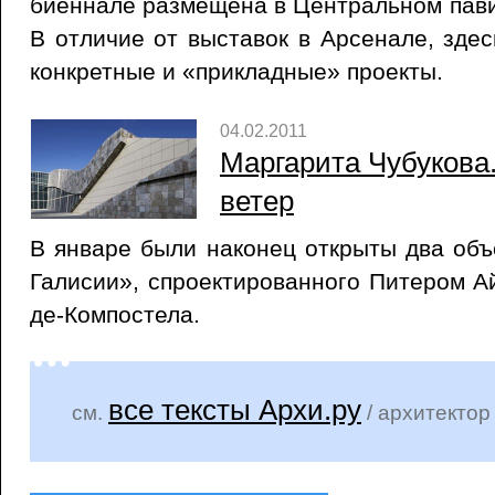
биеннале размещена в Центральном пав
В отличие от выставок в Арсенале, зде
конкретные и «прикладные» проекты.
04.02.2011
Маргарита Чубукова.
ветер
В январе были наконец открыты два объ
Галисии», спроектированного Питером А
де-Компостела.
все тексты Архи.ру
см.
/ архитекто