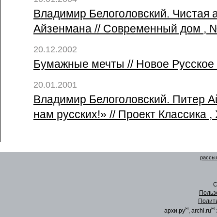
Владимир Белоголовский. Чистая 
Айзенмана // Современный дом , 
20.12.2002
Бумажные мечты // Новое Русское 
20.01.2001
Владимир Белоголовский. Питер 
нам русских!» // Проект Классика 
рассыл
C
Польз
Полит
®
®
архи.ру
, archi.ru