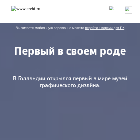
Россия
Мир
Технологии
Интерьер
Пресса
Архитекторы
Проекты
Конкурсы
События
Книги
Вакансии
Вы читаете мобильную версию, но можете
перейти к версии для ПК
Первый в своем роде
send.project
Анонсы конкурсов
Блог
Журнал
Интервью
Исследование
Мнение
Обзор
Объект
Результаты конкурса
Репортаж
Рецензия
Архитектура
Выставка
В Голландии открылся первый в мире музей
Дизайн
Иностранцы в России
Интерьер
графического дизайна.
Книги
Наследие
Образование
Урбанистика
Эко