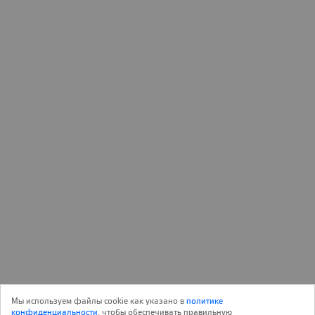
Объект
29 Мая 2026
Реконструкция
178
Мы используем файлы cookie как указано в
политике
Архитектура
конфиденциальности
, чтобы обеспечивать правильную